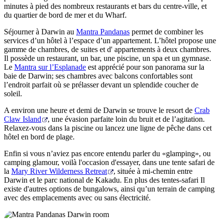
minutes à pied des nombreux restaurants et bars du centre-ville, et
du quartier de bord de mer et du Wharf.
Séjourner à Darwin au
Mantra Pandanas
permet de combiner les
services d’un hôtel à l’espace d’un appartement. L’hôtel propose une
gamme de chambres, de suites et d' appartements à deux chambres.
Il possède un restaurant, un bar, une piscine, un spa et un gymnase.
Le
Mantra sur l’Esplanade
est apprécié pour son panorama sur la
baie de Darwin; ses chambres avec balcons confortables sont
l’endroit parfait où se prélasser devant un splendide coucher de
soleil.
A environ une heure et demi de Darwin se trouve le resort de
Crab
Claw Island
, une évasion parfaite loin du bruit et de l’agitation.
Relaxez-vous dans la piscine ou lancez une ligne de pêche dans cet
hôtel en bord de plage.
Enfin si vous n’aviez pas encore entendu parler du «glamping», ou
camping glamour, voilà l'occasion d'essayer, dans une tente safari de
la
Mary River Wilderness Retreat
, située à mi-chemin entre
Darwin et le parc national de Kakadu. En plus des tentes-safari Il
existe d'autres options de bungalows, ainsi qu’un terrain de camping
avec des emplacements avec ou sans électricité.