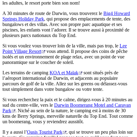
les adultes, le resort porte bien son nom!
A 30 minutes de route de Darwin, vous trouverez le
Big4 Howard
Springs Holiday Park
, qui propose des emplacements de tente, des
bungalows et des villas. Avec son propre parc aquatique et ses
piscines, les enfants vont l’adorer. Il se trouve aussi à proximité de
plusieurs parcs nationaux du Top End.
Si vous voulez vous trouver loin de la ville, mais pas trop, le
Lee
Point Village Resort
vous attend. Il propose des coins de pêche
isolés et un environnement de plage relax, avec un point de vue
panoramique sur le coucher de soleil.
Les terrains de camping
KOA et Malak
sont situés près de
l’aéroport international de Darwin, et adjacents au populaire
parcours de golf de la ville. Allez sur les greens ou délassez-vous
tout simplement dans votre bungalow ou votre tente.
Si vous recherchez la paix et le calme, dirigez-vous à 20 minutes au
sud du centre-ville, vers le
Darwin Boomerang Motel and Caravan
Park
. Niché au sein de la nature, le camping est à moins de 30
kms de Berry Springs, merveille naturelle du Top End. Tout comme
un boomerang, vous y reviendrez aussitôt.
Il y a aussi l’
Oasis Tourist Park
, qui se trouve un peu plus loin sur