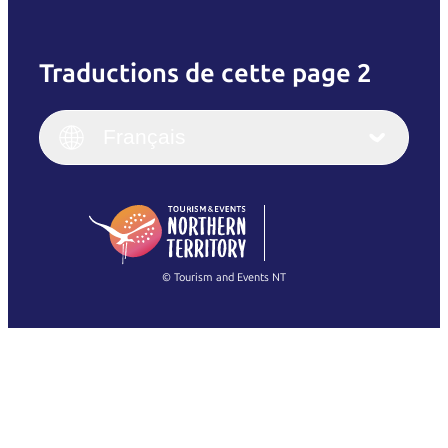
Traductions de cette page 2
English
Italiano
English (UK)
Français
Deutsch
English (US)
日本語
English
简体中文
(Singapore)
繁體中文
Français
© Tourism and Events NT