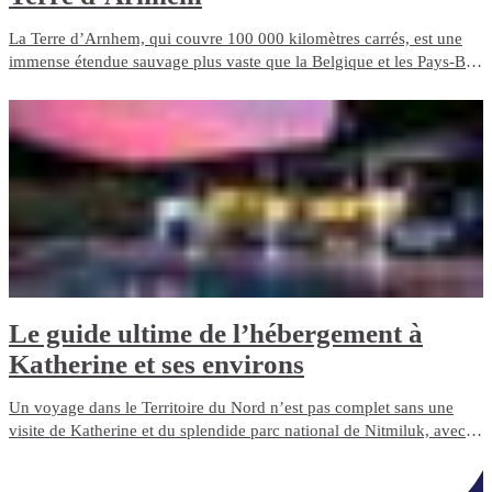
La Terre d’Arnhem, qui couvre 100 000 kilomètres carrés, est une
immense étendue sauvage plus vaste que la Belgique et les Pays-Bas
réunis. Elle demeure l’une des zones les mieux préservées et ayant la
plus grande diversité d’Australie, avec une variété de paysages
impressionnants; vous y trouverez un choix d’hébergements de tous
styles et pour tous les goûts.
​Le guide ultime de l’hébergement à
Katherine et ses environs
Un voyage dans le Territoire du Nord n’est pas complet sans une
visite de Katherine et du splendide parc national de Nitmiluk, avec
les chutes d’eau d’Edith Falls et les gorges de la Katherine River.
Mais où séjourner?