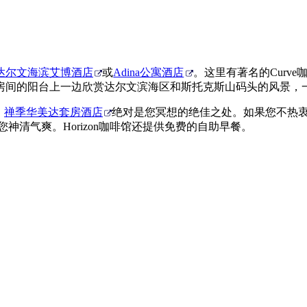
达尔文海滨艾博酒店
或
Adina公寓酒店
。这里有著名的Curv
房间的阳台上一边欣赏达尔文滨海区和斯托克斯山码头的风景，
，
禅季华美达套房酒店
绝对是您冥想的绝佳之处。如果您不热衷
您神清气爽。Horizon咖啡馆还提供免费的自助早餐。