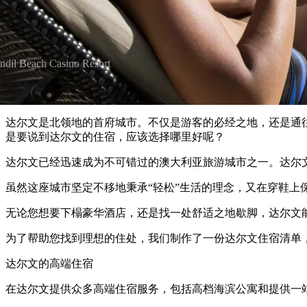
ndil Beach Casino Resort
达尔文是北领地的首府城市。不仅是游客的必经之地，还是通往若干世界闻
是要说到达尔文的住宿，应该选择哪里好呢？
达尔文已经迅速成为不可错过的澳大利亚旅游城市之一。达尔
虽然这座城市坚定不移地秉承“轻松”生活的理念，又在穿鞋上保持
无论您想要下榻豪华酒店，还是找一处舒适之地歇脚，达尔文
为了帮助您找到理想的住处，我们制作了一份达尔文住宿清单
达尔文的高端住宿
在达尔文提供众多高端住宿服务，包括高档海滨公寓和提供一