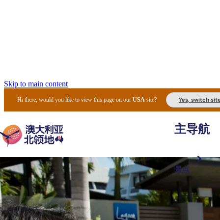
Skip to main content
Yes, switch sit
Hi there, would you like to view this page on our
USA
site?
主导航
景点