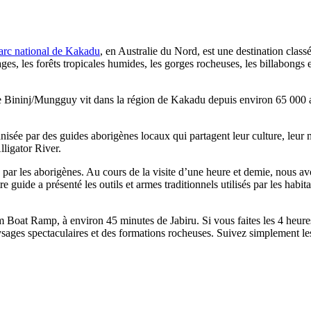
arc national de Kakadu
, en Australie du Nord, est une destination class
es, les forêts tropicales humides, les gorges rocheuses, les billabongs 
le Bininj/Mungguy vit dans la région de Kakadu depuis environ 65 000 
anisée par des guides aborigènes locaux qui partagent leur culture, leur m
lligator River.
 par les aborigènes. Au cours de la visite d’une heure et demie, nous av
tre guide a présenté les outils et armes traditionnels utilisés par les habit
 Boat Ramp, à environ 45 minutes de Jabiru. Si vous faites les 4 heur
ysages spectaculaires et des formations rocheuses. Suivez simplement l