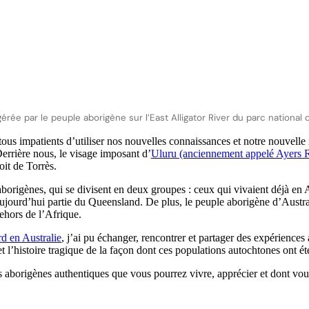
ée par le peuple aborigène sur l’East Alligator River du parc national
ous impatients d’utiliser nos nouvelles connaissances et notre nouvelle
Derrière nous, le visage imposant d’
Uluru (anciennement appelé Ayers 
oit de Torrès.
borigènes, qui se divisent en deux groupes : ceux qui vivaient déjà en 
aujourd’hui partie du Queensland. De plus, le peuple aborigène d’Australi
ehors de l’Afrique.
rd en Australie
, j’ai pu échanger, rencontrer et partager des expérienc
 et l’histoire tragique de la façon dont ces populations autochtones ont ét
ces aborigènes authentiques que vous pourrez vivre, apprécier et dont v