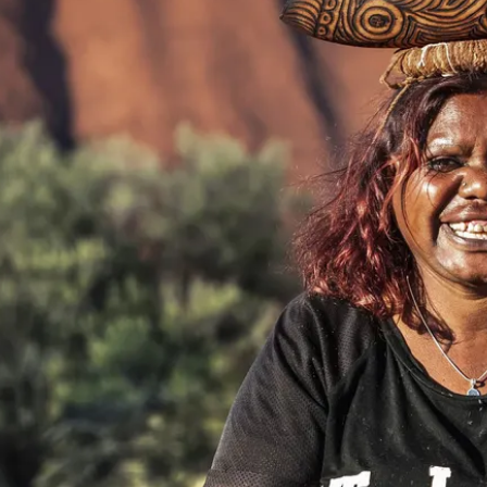
rigènes
e