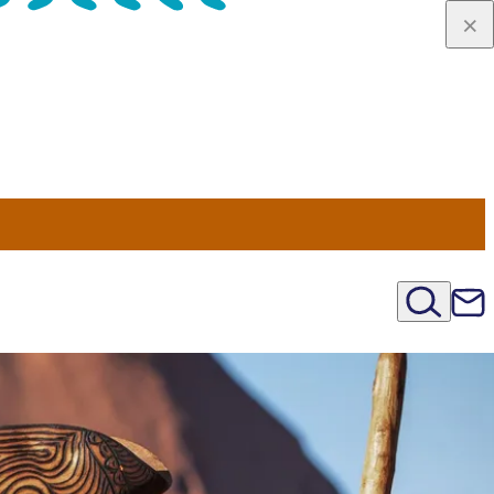
u Nord
régions