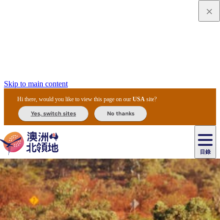
Skip to main content
Hi there, would you like to view this page on our
USA
site?
Yes, switch sites
No thanks
目錄
原
住
民
租
卡
文
愛
美
車
卡
李
自
達
化
麗
食
導
節
和
杜
戶
治
然
瓦
卡
爾
體
住
斯
攻
覽
主
慶
交
國
外
菲
和
塔
魯
茨
文
驗
宿
泉
略
團
烏
與
通
家
和
特
野
卡
歷
尼
卡
奧
魯
活
工
公
探
國
生
國
史
目
特
魯
里
魯
動
具
園
險
家
動
家
與
東
馬
露
米
/
查
公
植
公
文
提
阿
豪