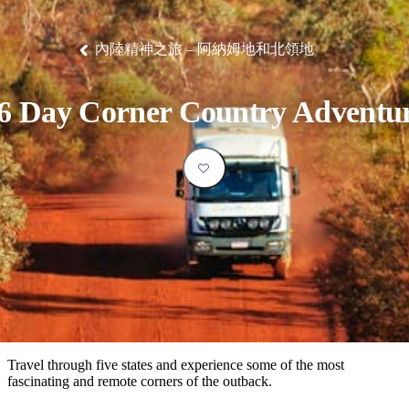
塔
營
魯
錄
魔
/
園
物
園
物
維
納
華
蘭
和
克
鬼
西
群
釣
姆
旅
卡
豪
國
大
麥
島
魚
地
游
溫
華
家
自
理
馬
克
內陸精神之旅 – 阿納姆地和北領地
最
體
泉
野
公
駕
必
石
古
唐
池
營
園
遊
保
克
納
受
驗
訪
護
瀑
國
規
區
布
家
歡
景
6 Day Corner Country Adventu
公
劃
園
迎
點
和
目
旅
預
的
客
訂
地
類
型
必
玩
實
內
活
用
陸
動
推
資
和
薦
訊
戶
榜
Travel through five states and experience some of the most
外
單
fascinating and remote corners of the outback.