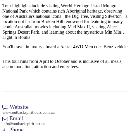
規
規
Tour highlights include visiting World Heritage Listed Mungo
劃
劃
National Park which contains rich Aboriginal heritage, observing
按
您
工
one of Australia's national icons - the Dig Tree, visiting Silverton - a
地
location not far from Broken Hill renowned for featuring in many
的
具
iconic Australian movies including Mad Max II, visiting Alice
區
旅
Springs Desert Park, and learning about the mysterious Min Min
探
Light in Boulia.
行
索
You'll travel in luxury aboard a 5- star 4WD Mercedes Benz vehicle.
This tour runs from April to October and is inclusive of all meals,
accommodation, attraction and entry fees.
搜
尋:
Website
www.outbackspirittours.com.au
Sign
Email
up
info@outbackspirit.net.au
Phone