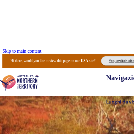
Skip to main content
Yes, switch sit
Hi there, would you like to view this page on our
USA
site?
Navigazi
Luoghi da vi
Pianifi
I l