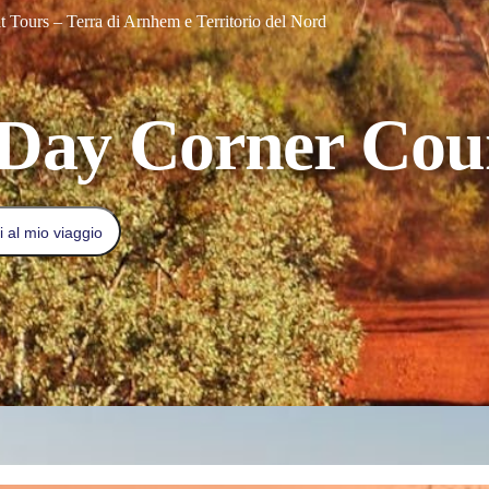
t Tours – Terra di Arnhem e Territorio del Nord
 Day Corner Cou
 al mio viaggio