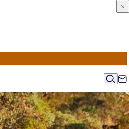
viaggio
oni