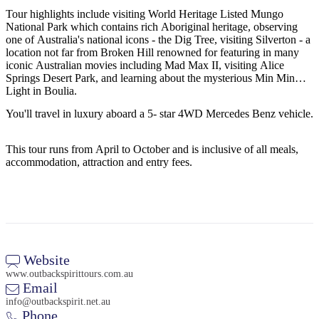
旅
规
按
Tour highlights include visiting World Heritage Listed Mungo
行
划
地
National Park which contains rich Aboriginal heritage, observing
工
区
one of Australia's national icons - the Dig Tree, visiting Silverton - a
location not far from Broken Hill renowned for featuring in many
具
探
iconic Australian movies including Mad Max II, visiting Alice
索
Springs Desert Park, and learning about the mysterious Min Min
Light in Boulia.
You'll travel in luxury aboard a 5- star 4WD Mercedes Benz vehicle.
搜
索:
This tour runs from April to October and is inclusive of all meals,
accommodation, attraction and entry fees.
Sign
up
Website
www.outbackspirittours.com.au
Email
info@outbackspirit.net.au
Phone