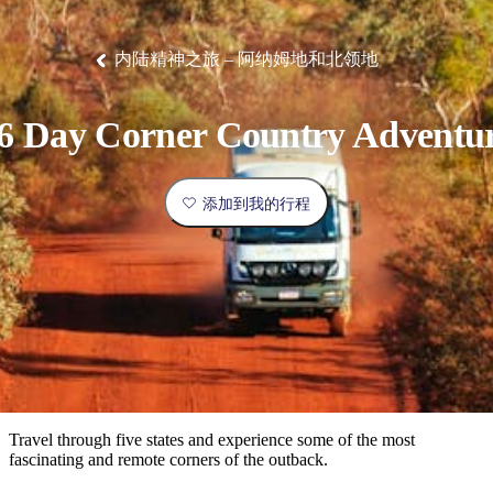
塔
营
鲁
航
魔
/
园
物
园
产
维
纳
端
兰
和
克
鬼
最
体
西
群
钓
姆
旅
卡
豪
国
旅
大
麦
岛
鱼
地
游
温
华
家
行
受
验
理
马
克
内陆精神之旅 – 阿纳姆地和北领地
泉
野
公
灵
景
石
古
唐
欢
池
营
园
感
保
克
纳
点
护
瀑
国
规
迎
区
布
家
6 Day Corner Country Adventu
公
划
目
旅
园
和
的
行
预
地
者
添加到我的行程
订
活
类
动
型
内
实
陆
用
和
精
信
户
规
选
息
外
划
榜
您
单
Travel through five states and experience some of the most
fascinating and remote corners of the outback.
的