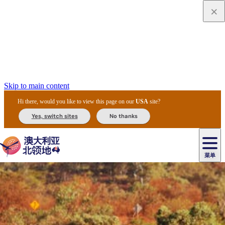
Skip to main content
Hi there, would you like to view this page on our
USA
site?
Yes, switch sites
No thanks
菜单
原
住
导
民
游
卡
文
爱
美
陪
卡
李
自
达
化
丽
食
同
节
租
杜
户
治
然
瓦
卡
尔
体
住
斯
攻
旅
主
庆
车
国
外
菲
和
塔
鲁
茨
文
验
宿
泉
略
程
乌
与
和
家
和
特
野
卡
历
尼
卡
奥
鲁
活
交
公
探
国
生
国
史
导
特
鲁
里
鲁
动
通
园
险
家
动
家
和
东
马
露
米
/
查
公
植
公
遗
提
阿
高