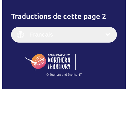
Traductions de cette page 2
English
Italiano
English (UK)
Français
Deutsch
English (US)
日本語
English
简体中文
(Singapore)
繁體中文
Français
© Tourism and Events NT
Voir toutes les photos