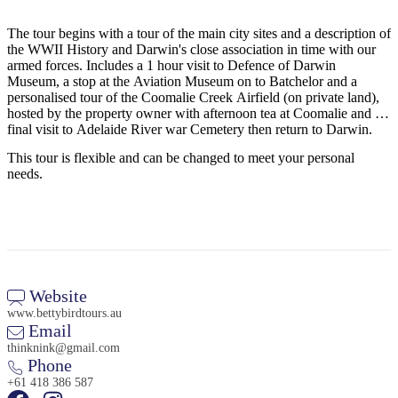
規
規
劃
劃
The tour begins with a tour of the main city sites and a description of
按
您
工
the WWII History and Darwin's close association in time with our
地
armed forces. Includes a 1 hour visit to Defence of Darwin
的
具
Museum, a stop at the Aviation Museum on to Batchelor and a
區
旅
personalised tour of the Coomalie Creek Airfield (on private land),
探
hosted by the property owner with afternoon tea at Coomalie and a
行
索
final visit to Adelaide River war Cemetery then return to Darwin.
This tour is flexible and can be changed to meet your personal
needs.
搜
尋:
Website
www.bettybirdtours.au
Email
thinknink@gmail.com
Sign
Phone
up
+61 418 386 587