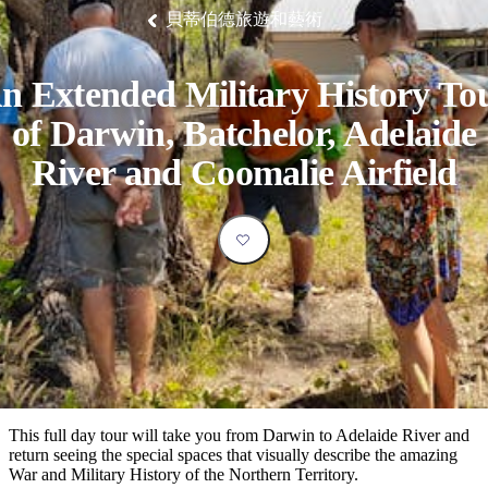
塔
營
魯
錄
魔
/
園
物
園
物
維
納
華
蘭
和
克
鬼
貝蒂伯德旅遊和藝術
西
群
釣
姆
旅
卡
豪
國
大
麥
島
魚
地
游
溫
華
家
自
理
馬
克
最
體
泉
野
公
駕
必
石
古
唐
池
營
園
遊
保
克
納
n Extended Military History To
受
驗
訪
護
瀑
國
規
區
布
家
歡
景
of Darwin, Batchelor, Adelaide
公
劃
園
迎
點
和
River and Coomalie Airfield
目
旅
預
的
客
訂
地
類
型
必
玩
實
內
活
用
陸
動
推
資
和
薦
訊
戶
榜
This full day tour will take you from Darwin to Adelaide River and
外
單
return seeing the special spaces that visually describe the amazing
War and Military History of the Northern Territory.