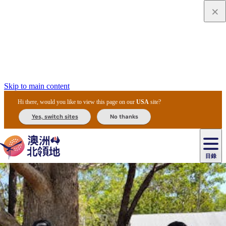
Skip to main content
Hi there, would you like to view this page on our
USA
site?
Yes, switch sites
No thanks
目錄
原
住
民
租
卡
文
愛
美
車
卡
李
自
達
化
麗
食
導
節
和
杜
戶
治
然
瓦
卡
爾
體
住
斯
攻
覽
主
慶
交
國
外
菲
和
塔
魯
茨
文
驗
宿
泉
略
團
烏
與
通
家
和
特
野
卡
歷
尼
卡
奧
魯
活
工
公
探
國
生
國
史
目
特
魯
里
魯
動
具
園
險
家
動
家
與
東
馬
露
米
/
查
公
植
公
文
提
阿
豪