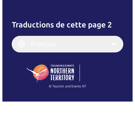
Traductions de cette page 2
English
Italiano
English (UK)
Français
Deutsch
English (US)
日本語
English
简体中文
(Singapore)
繁體中文
Français
© Tourism and Events NT
Voir toutes les photos