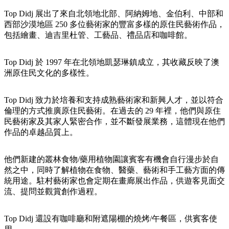
規
規
劃
劃
Top Didj 展出了來自北領地北部、阿納姆地、金伯利、中部和
按
西部沙漠地區 250 多位藝術家的豐富多樣的原住民藝術作品，
您
工
地
包括繪畫、迪吉里杜管、工藝品、禮品店和咖啡館。
的
具
區
旅
探
Top Didj 於 1997 年在北領地凱瑟琳鎮成立，其收藏反映了澳
行
洲原住民文化的多樣性。
索
Top Didj 致力於培養和支持成熟藝術家和新興人才，並以符合
倫理的方式推廣原住民藝術。在過去的 29 年裡，他們與原住
民藝術家及其家人緊密合作，並不斷發展業務，這體現在他們
作品的卓越品質上。
搜
尋:
他們新建的叢林食物/藥用植物園讓賓客有機會自行漫步於自
然之中，同時了解植物在食物、醫藥、藝術和手工藝方面的傳
統用途。駐村藝術家也會定期在畫廊展出作品，供遊客見面交
流、提問並觀賞創作過程。
Sign
up
Top Didj 還設有咖啡廳和附遮陽棚的燒烤/午餐區，供賓客使