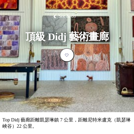
塔
營
魯
錄
魔
/
園
物
園
物
維
納
華
蘭
和
克
鬼
西
群
釣
姆
旅
卡
豪
國
大
麥
島
魚
地
游
溫
華
家
自
理
馬
克
See & do
最
體
泉
野
公
駕
必
石
古
唐
池
營
園
遊
保
克
納
受
驗
訪
護
瀑
國
規
區
布
家
歡
景
頂級 Didj 藝術畫廊
公
劃
園
迎
點
和
目
旅
預
的
客
訂
地
類
型
必
玩
實
內
活
用
陸
動
推
資
和
薦
訊
戶
榜
Top Didj 藝廊距離凱瑟琳鎮 7 公里，距離尼特米盧克（凱瑟琳
外
單
峽谷）22 公里。