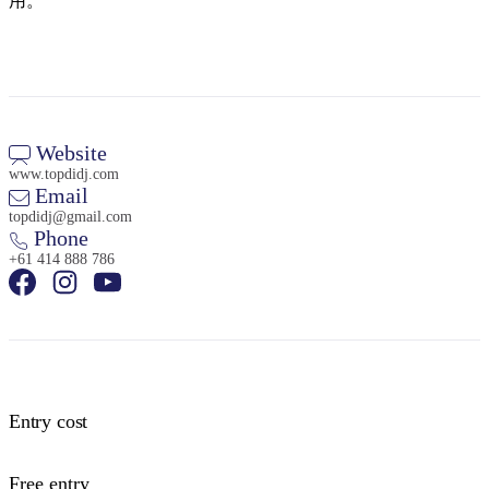
用。
Website
www.topdidj.com
Email
topdidj@gmail.com
Phone
+61 414 888 786
Entry cost
Free entry