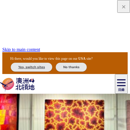
Skip to main content
Hi there, would you like to view this page on our
USA
site?
Yes, switch sites
No thanks
目錄
原
住
民
租
卡
文
愛
美
車
卡
李
自
達
化
麗
食
導
節
和
杜
戶
治
然
瓦
卡
爾
體
住
斯
攻
覽
主
慶
交
國
外
菲
和
塔
魯
茨
文
驗
宿
泉
略
團
烏
與
通
家
和
特
野
卡
歷
尼
卡
奧
魯
活
工
公
探
國
生
國
史
目
特
魯
里
魯
動
具
園
險
家
動
家
與
東
馬
露
米
/
查
公
植
公
文
提
阿
豪