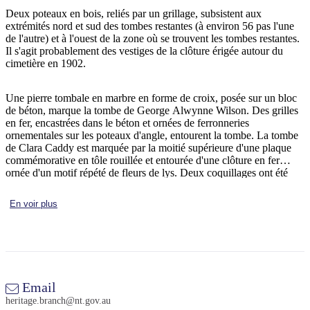
Deux poteaux en bois, reliés par un grillage, subsistent aux
extrémités nord et sud des tombes restantes (à environ 56 pas l'une
de l'autre) et à l'ouest de la zone où se trouvent les tombes restantes.
Il s'agit probablement des vestiges de la clôture érigée autour du
Rechercher:
cimetière en 1902.
Une pierre tombale en marbre en forme de croix, posée sur un bloc
de béton, marque la tombe de George Alwynne Wilson. Des grilles
Sign
en fer, encastrées dans le béton et ornées de ferronneries
up
ornementales sur les poteaux d'angle, entourent la tombe. La tombe
de Clara Caddy est marquée par la moitié supérieure d'une plaque
commémorative en tôle rouillée et entourée d'une clôture en fer
ornée d'un motif répété de fleurs de lys. Deux coquillages ont été
déposés sur la tombe à l'intérieur de la clôture. Une autre petite
tombe est délimitée par une bordure en béton, une autre par une
En voir plus
pierre tombale en ardoise et une troisième par une bordure en tôle
rouillée.
Email
heritage.branch@nt.gov.au