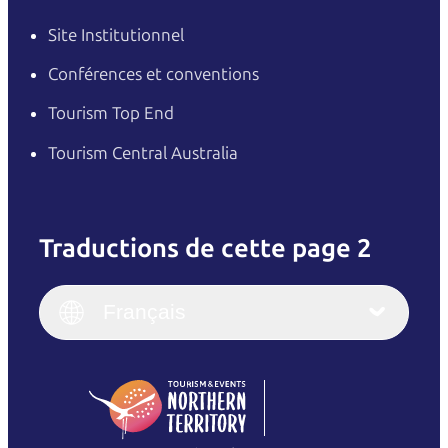
Site Institutionnel
Conférences et conventions
Tourism Top End
Tourism Central Australia
Traductions de cette page 2
English
Italiano
English (UK)
Français
Deutsch
English (US)
日本語
English
简体中文
(Singapore)
繁體中文
Français