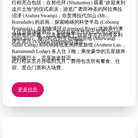
行程亮点包括：在努伦拜 (Nhulunbuy) 观看“欢迎来到
这片土地”的仪式表演；游览广袤而神圣的阿拉弗拉
沼泽 (Arafura Swamp)；欣赏博拉代尔山 (Mt
Borradaile) 的岩画；探索崎岖的科堡半岛 (Cobourg
Peninsula)；在利物浦河 (Liverpool River) 体验垂钓澳
入住当地顶级酒店，包括在标志性的七灵湾 (Seven
洲肺鱼的乐趣；以及参观建于 1838 年左右的维多利
Spirit Bay)、穆尔旺吉野生动物园营地 (Murwangi
亚定居点 (Victoria Settlement) 遗址。
Safari Camp) 和阿纳姆地澳洲肺鱼旅馆 (Arnhem Land
Barramundi Lodge) 各入住 3 晚；乘坐豪华的五星级奔
驰四驱巴士，尽享旅途舒适。
此行程从五月持续到九月，费用包含所有餐食、住
宿、景点门票和入场费。
更多信息