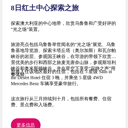
8日红土中心探索之旅
探索澳大利亚的中心地带，欣赏乌鲁鲁和广受好评的
“光之场”装置。
旅游亮点包括乌鲁鲁举世闻名的“光之场”展览、乌鲁
鲁基地导览游、探索卡塔丘塔（奥尔加斯）和瓦尔帕
峡谷的岩层、参观国王峡谷，在导游的带领下欣赏风
景优美的步行和西部之旅麦克唐奈山脉，参观斯坦利
峡谷和奥米斯顿峡谷，并在星空下享受“寂静之声”用
您将入住该地区最好的住宿，包括在 5 星级 Sails in
餐体验。
the Desert Hotel 住宿 3 晚，并乘坐 5 星级 4WD
Mercedes Benz 车辆享受豪华旅行。
这次旅行从三月持续到十月，包括所有餐费、住宿
费、景点费和入场费。
更多信息