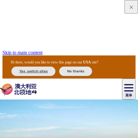
Skip to main content
Hi there, would you like to view this page on our
USA
site?
Yes, switch sites
No thanks
菜单
原
住
导
民
游
卡
文
爱
美
陪
卡
李
自
达
化
丽
食
同
节
租
杜
户
治
然
瓦
卡
尔
体
住
斯
攻
旅
主
庆
车
国
外
菲
和
塔
鲁
茨
文
验
宿
泉
略
程
乌
与
和
家
和
特
野
卡
历
尼
卡
奥
鲁
活
交
公
探
国
生
国
史
导
特
鲁
里
鲁
动
通
园
险
家
动
家
和
东
马
露
米
/
查
公
植
公
遗
提
阿
高