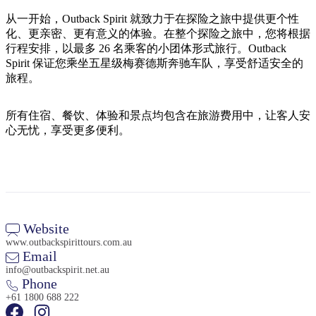
旅
规
按
行
划
从一开始，Outback Spirit 就致力于在探险之旅中提供更个性
地
化、更亲密、更有意义的体验。在整个探险之旅中，您将根据
工
区
行程安排，以最多 26 名乘客的小团体形式旅行。Outback
具
探
Spirit 保证您乘坐五星级梅赛德斯奔驰车队，享受舒适安全的
索
旅程。
所有住宿、餐饮、体验和景点均包含在旅游费用中，让客人安
搜
心无忧，享受更多便利。
索:
Sign
up
Website
www.outbackspirittours.com.au
Email
info@outbackspirit.net.au
Phone
+61 1800 688 222