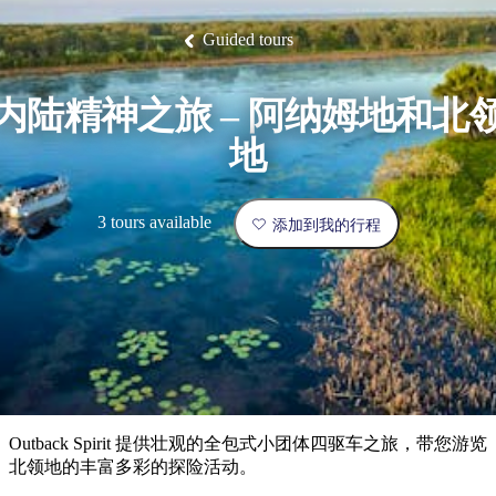
塔
营
鲁
航
魔
/
园
物
园
产
维
纳
端
兰
和
克
鬼
最
体
西
群
钓
姆
旅
卡
豪
国
旅
大
麦
Guided tours
岛
鱼
地
游
温
华
家
行
受
验
理
马
克
泉
野
公
灵
景
石
古
唐
欢
池
营
园
感
保
克
纳
点
护
瀑
国
内陆精神之旅 – 阿纳姆地和北
规
迎
区
布
家
公
划
目
旅
地
园
和
的
行
预
地
者
订
活
3 tours available
添加到我的行程
类
动
型
内
实
陆
用
和
精
信
户
规
选
息
外
划
榜
您
单
Outback Spirit 提供壮观的全包式小团体四驱车之旅，带您游览
的
北领地的丰富多彩的探险活动。