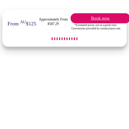
Book now
Approximately From
AU
From
$125
¥587.29
*Estimated prices, use as a guide only.
Conversions provided by currencylayer.com