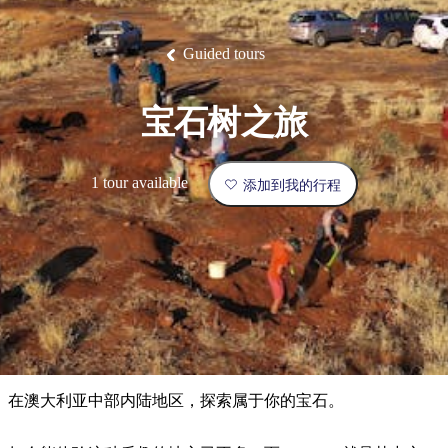
塔
营
鲁
航
魔
/
园
物
园
产
维
纳
端
兰
和
克
鬼
最
体
西
群
钓
姆
旅
卡
豪
国
旅
大
麦
岛
鱼
地
游
温
华
家
行
受
验
理
马
克
Guided tours
泉
野
公
灵
景
石
古
唐
欢
池
营
园
感
保
克
纳
点
护
瀑
国
规
迎
区
布
家
宝石树之旅
公
划
目
旅
园
和
的
行
预
地
者
1 tour available
添加到我的行程
订
活
类
动
型
内
实
陆
用
和
精
信
户
规
选
息
外
划
榜
您
单
在澳大利亚中部内陆地区，探索属于你的宝石。
的