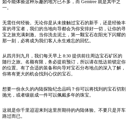
旅
规
按
如今能体验这种乐趣的地方已不多，而 Gemtree 就是其中之
行
划
一。
地
工
区
具
无需任何经验。无论你是从未接触过宝石的新手，还是经验丰
探
富的寻宝者，我们的当地向导都会为你安排好一切，让你的寻
索
宝之旅充满刺激。当你洗去泥土，第一颗宝石在阳光下闪耀的
那一刻，必将成为我们客人永生难忘的回忆。
搜
从四月到九月，我们每天早上 8:30 提供前往周边宝石矿区的
索:
随行之旅。名额有限，务必提前预订，所以请在抵达前锁定你
的位置。有了合适的装备和向导对宝石分布地点的深入了解，
你将有更大的机会找到心仪的宝石。
Sign
up
想要一份永久的内陆探险纪念品吗？你可以将找到的宝石切割
抛光，或者镶嵌成一件可以佩戴多年的珠宝。
这就是你千里迢迢来到这里所期待的内陆体验。不要只是开车
路过而已。