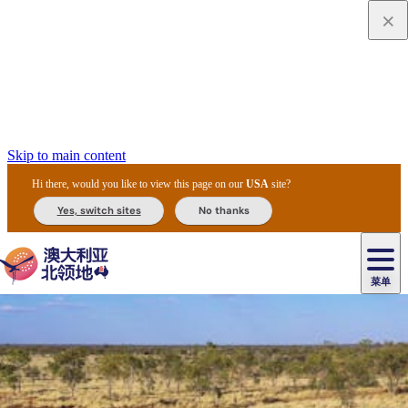
Skip to main content
Hi there, would you like to view this page on our
USA
site?
Yes, switch sites
No thanks
菜单
原
住
导
民
游
卡
文
爱
美
陪
卡
李
自
达
化
丽
食
同
节
租
杜
户
治
然
瓦
卡
尔
体
住
斯
攻
旅
主
庆
车
国
外
菲
和
塔
鲁
茨
文
验
宿
泉
略
程
乌
与
和
家
和
特
野
卡
历
尼
卡
奥
鲁
活
交
公
探
国
生
国
史
导
特
鲁
里
鲁
动
通
园
险
家
动
家
和
东
马
露
米
/
查
公
植
公
遗
提
阿
高