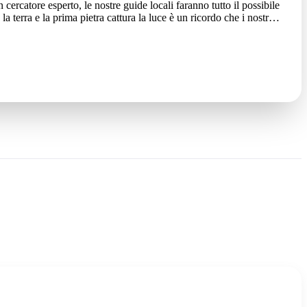
ercatore esperto, le nostre guide locali faranno tutto il possibile
 terra e la prima pietra cattura la luce è un ricordo che i nostri
 posti sono strettamente limitati e la prenotazione è obbligatoria,
guida sui luoghi dove si nascondono le gemme, avrai ottime
castonali in un gioiello che indosserai per anni.
anti in macchina.