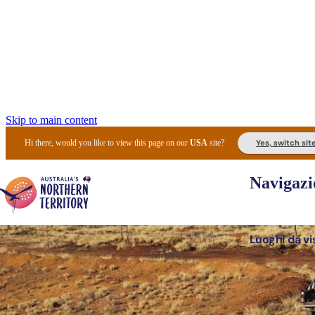
Skip to main content
Yes, switch sit
Hi there, would you like to view this page on our
USA
site?
Navigazi
Luoghi da vi
Pianifi
I l