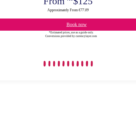
From
$125
Approximately From
€77.09
Book now
*Estimated prices, use as a guide only.
Conversions provided by currencylayer.com