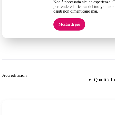
Non è necessaria alcuna esperienza. Che
per rendere la ricerca del tuo granato 
ospiti non dimenticano mai.
I tour di gruppo partono tutti i giorni 
quindi assicurati il tuo posto prima d
Mostra di più
possibilità di fare centro.
Desideri un ricordo duraturo della tua a
Questa è il tipo di esperienza nell'entr
Accreditation
Qualità T