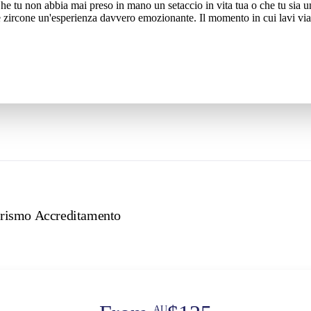
 tu non abbia mai preso in mano un setaccio in vita tua o che tu sia un c
e zircone un'esperienza davvero emozionante. Il momento in cui lavi via la
alle 8:30 verso i giacimenti di gemme circostanti, da aprile a settembre. I
i arrivare. Con l'attrezzatura giusta e la profonda conoscenza della tua 
vventura nell'entroterra? Fai tagliare e lucidare i tuoi ritrovamenti o in
oterra per cui hai fatto tutto questo viaggio. Non limitarti a passarci dav
urismo Accreditamento
AU