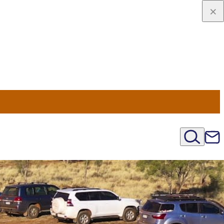
viaggio
oni