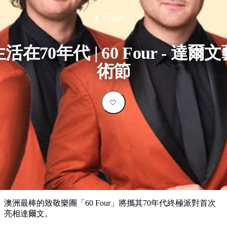
塔
營
魯
錄
魔
/
園
物
園
物
維
納
華
蘭
和
克
鬼
西
群
釣
姆
旅
卡
豪
國
大
麥
Events
島
魚
地
游
溫
華
家
自
理
馬
克
最
體
泉
野
公
駕
必
石
古
唐
池
營
園
遊
保
克
納
受
驗
訪
護
瀑
國
活在70年代 | 60 Four - 達爾
規
區
布
家
歡
景
公
劃
術節
園
迎
點
和
目
旅
預
的
客
訂
地
類
型
必
玩
實
內
活
用
陸
動
推
資
和
薦
訊
戶
榜
澳洲最棒的致敬樂團「60 Four」將攜其70年代終極派對首次
外
單
亮相達爾文。