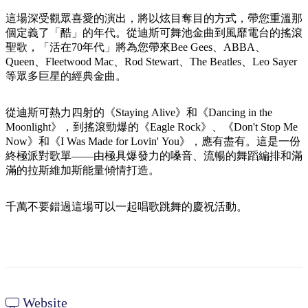
規
規
劃
劃
這場深受觀眾喜愛的演出，將以炫目奪目的方式，帶您重溫那
按
個定義了「酷」的年代。從迪斯可舞池金曲到風靡電台的搖滾
您
工
地
聖歌，「活在70年代」將為您帶來Bee Gees、ABBA、
的
具
Queen、Fleetwood Mac、Rod Stewart、The Beatles、Leo Sayer
區
旅
等眾多巨星的經典金曲。
探
行
索
從迪斯可熱力四射的《Staying Alive》和《Dancing in the
Moonlight》，到搖滾勁爆的《Eagle Rock》、《Don't Stop Me
Now》和《I Was Made for Lovin' You》，應有盡有。這是一份
終極派對歌單——由極具爆發力的嗓音、流暢的舞蹈編排和滿
滿的拉斯維加斯能量傾情打造。
搜
千萬不要錯過這場可以一起唱歌跳舞的慶祝活動。
尋:
Sign
up
Website