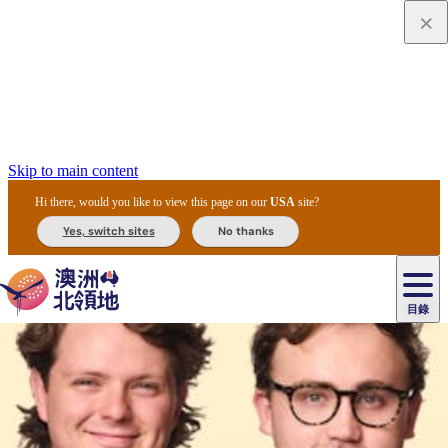
Skip to main content
Hi there, would you like to view this page on our
USA
site?
Yes, switch sites
No thanks
目錄
原
住
民
租
卡
文
愛
美
車
卡
李
自
達
化
麗
食
導
節
和
杜
戶
治
然
瓦
卡
爾
體
住
斯
攻
覽
主
慶
交
國
外
菲
和
塔
魯
茨
文
驗
宿
泉
略
團
烏
與
通
家
和
特
野
卡
歷
尼
卡
奧
魯
活
工
公
探
國
生
國
史
目
特
魯
里
魯
動
具
園
險
家
動
家
與
東
馬
露
米
/
查
公
植
公
文
提
阿
豪