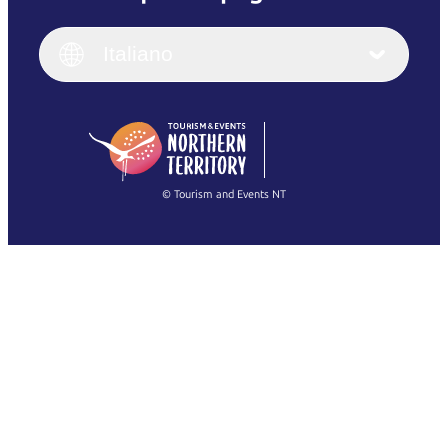
English
Italiano
English (UK)
Italiano
Deutsch
English (US)
日本語
English
简体中文
(Singapore)
繁體中文
Français
© Tourism and Events NT
Mostra tutte le foto