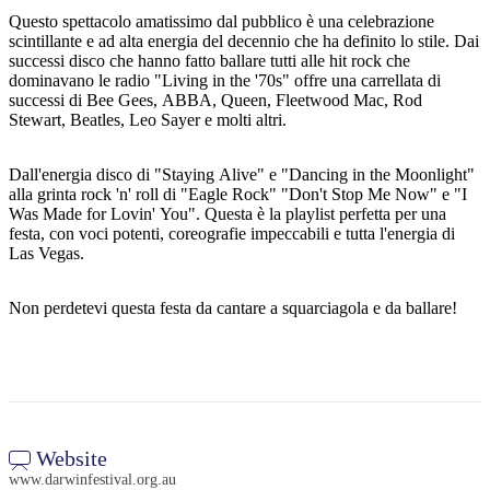
Questo spettacolo amatissimo dal pubblico è una celebrazione
scintillante e ad alta energia del decennio che ha definito lo stile. Dai
successi disco che hanno fatto ballare tutti alle hit rock che
dominavano le radio "Living in the '70s" offre una carrellata di
Cerca:
successi di Bee Gees, ABBA, Queen, Fleetwood Mac, Rod
Stewart, Beatles, Leo Sayer e molti altri.
Dall'energia disco di "Staying Alive" e "Dancing in the Moonlight"
Sign
alla grinta rock 'n' roll di "Eagle Rock" "Don't Stop Me Now" e "I
up
Was Made for Lovin' You". Questa è la playlist perfetta per una
festa, con voci potenti, coreografie impeccabili e tutta l'energia di
Las Vegas.
Non perdetevi questa festa da cantare a squarciagola e da ballare!
Website
www.darwinfestival.org.au