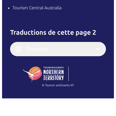
Tourism Central Australia
Traductions de cette page 2
English
Italiano
English (UK)
Français
Deutsch
English (US)
日本語
English
简体中文
(Singapore)
繁體中文
Français
© Tourism and Events NT
Voir toutes les photos