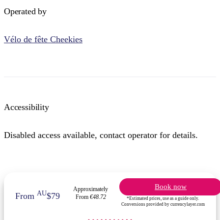
Operated by
Vélo de fête Cheekies
Accessibility
Disabled access available, contact operator for details.
Book now
Approximately
AU
From
$79
From
€48.72
*Estimated prices, use as a guide only.
Conversions provided by currencylayer.com