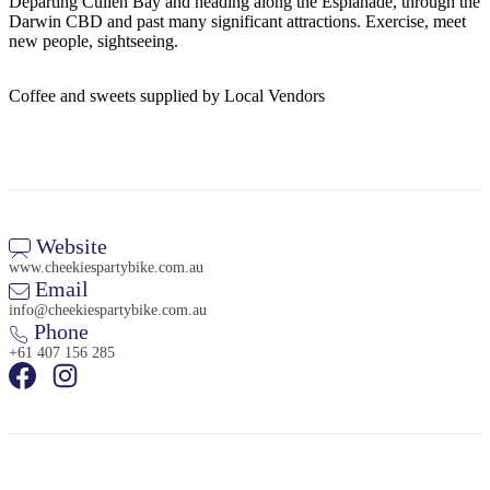
Departing Cullen Bay and heading along the Esplanade, through the
Darwin CBD and past many significant attractions. Exercise, meet
new people, sightseeing.
Rechercher:
Coffee and sweets supplied by Local Vendors
Sign
up
Website
www.cheekiespartybike.com.au
Email
info@cheekiespartybike.com.au
Phone
+61 407 156 285