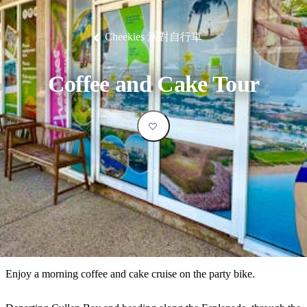
塔
營
魯
錄
魔
/
園
物
園
物
維
納
華
蘭
和
克
鬼
西
群
釣
姆
旅
卡
豪
國
大
麥
島
魚
地
游
溫
華
家
自
理
馬
克
Cheekies 派對自行車
最
體
泉
野
公
駕
必
石
古
唐
池
營
園
遊
保
克
納
受
驗
訪
護
瀑
國
規
區
布
家
歡
景
Coffee and Cake Tour
公
劃
園
迎
點
和
目
旅
預
的
客
訂
地
類
型
必
玩
實
內
活
用
陸
動
推
資
和
薦
訊
戶
榜
Enjoy a morning coffee and cake cruise on the party bike.
外
單