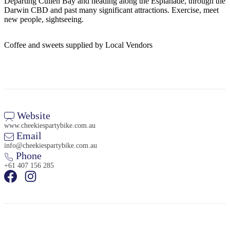
規
規
Departing Cullen Bay and heading along the Esplanade, through the
Darwin CBD and past many significant attractions. Exercise, meet
劃
劃
new people, sightseeing.
按
您
工
地
的
具
Coffee and sweets supplied by Local Vendors
區
旅
探
行
索
Website
www.cheekiespartybike.com.au
Email
搜
info@cheekiespartybike.com.au
Phone
尋:
+61 407 156 285
Sign
up