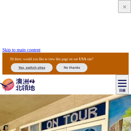
Skip to main content
Hi there, would you like to view this page on our
USA
site?
Yes, switch sites
No thanks
目錄
原
住
民
租
卡
文
愛
美
車
卡
李
自
達
化
麗
食
導
節
和
杜
戶
治
然
瓦
卡
爾
體
住
斯
攻
覽
主
慶
交
國
外
菲
和
塔
魯
茨
文
驗
宿
泉
略
團
烏
與
通
家
和
特
野
卡
歷
尼
卡
奧
魯
活
工
公
探
國
生
國
史
目
特
魯
里
魯
動
具
園
險
家
動
家
與
東
馬
露
米
/
查
公
植
公
文
提
阿
豪