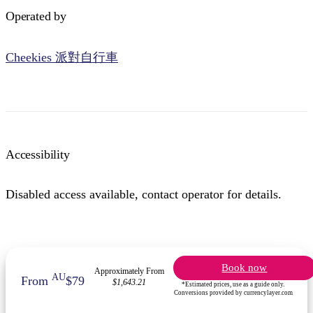
Operated by
Cheekies 派對自行車
Accessibility
Disabled access available, contact operator for details.
Book now
Approximately From
AU
From
$79
$1,643.21
*Estimated prices, use as a guide only.
Conversions provided by currencylayer.com