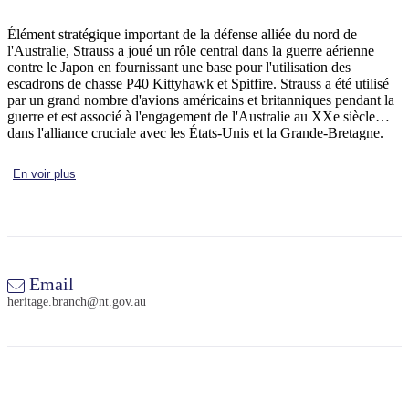
Élément stratégique important de la défense alliée du nord de
l'Australie, Strauss a joué un rôle central dans la guerre aérienne
contre le Japon en fournissant une base pour l'utilisation des
Rechercher:
escadrons de chasse P40 Kittyhawk et Spitfire. Strauss a été utilisé
par un grand nombre d'avions américains et britanniques pendant la
guerre et est associé à l'engagement de l'Australie au XXe siècle
dans l'alliance cruciale avec les États-Unis et la Grande-Bretagne.
Artefacts à Strauss Airstrip représentent des éléments importants
Sign
d'une piste d'atterrissage en temps de guerre avec le potentiel de
En voir plus
up
contribuer à une compréhension du rôle de la poursuite des
escadrons de chasse à Darwin pendant la Seconde Guerre mondiale,
en plus d'informer la vie des militaires dans un théâtre (alors) à
distance de guerre.
Email
heritage.branch@nt.gov.au