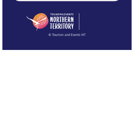
English (US)
日本語
English
简体中文
(Singapore)
繁體中文
Français
© Tourism and Events NT
Voir toutes les photos