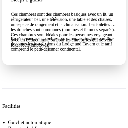
Ces chambres sont des chambres basiques avec un lit, un
réfrigérateur-bar, une télévision, une table et des chaises,
un espace de rangement et la climatisation. Les toilettes et
les douches sont communes (hommes et femmes séparés).
Ces chambres sont idéales pour les personnes voyageant
En réservant ces chambres, vous pouvez toujours profiter
avec un budget limité ou pour les entreprises qui doivent
de toutes les installations du Lodge and Tavern et le tarif
loger leurs employés.
comprend le petit-déjeuner continental.
Facilities
Guichet automatique