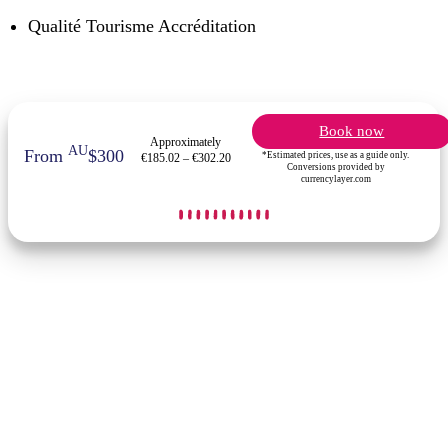
Qualité Tourisme Accréditation
Book now
Approximately
AU
From
$300
*Estimated prices, use as a guide only.
€185.02 – €302.20
Conversions provided by
currencylayer.com