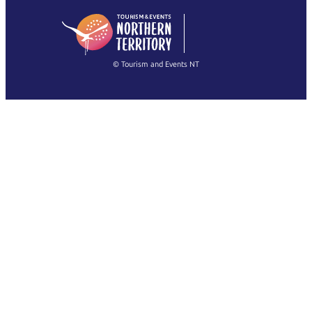
English
简体中文
(Singapore)
繁體中文
Français
© Tourism and Events NT
Voir toutes les photos