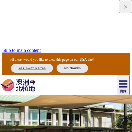
Skip to main content
Hi there, would you like to view this page on our
USA
site?
Yes, switch sites
No thanks
目錄
原
住
民
租
卡
文
愛
美
車
卡
李
自
達
化
麗
食
導
節
和
杜
戶
治
然
瓦
卡
爾
體
住
斯
攻
覽
主
慶
交
國
外
菲
和
塔
魯
茨
文
驗
宿
泉
略
團
烏
與
通
家
和
特
野
卡
歷
尼
卡
奧
魯
活
工
公
探
國
生
國
史
目
特
魯
里
魯
動
具
園
險
家
動
家
與
東
馬
露
米
/
查
公
植
公
文
提
阿
豪