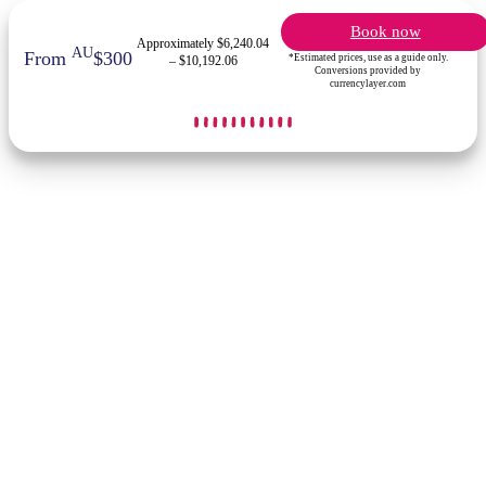
Book now
Approximately $6,240.04
AU
From
$300
*Estimated prices, use as a guide only.
– $10,192.06
Conversions provided by
currencylayer.com