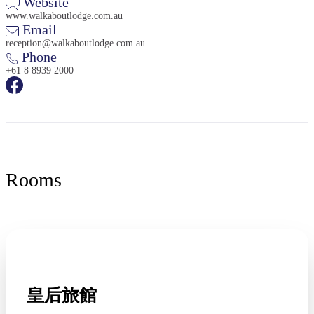
Website
www.walkaboutlodge.com.au
Email
reception@walkaboutlodge.com.au
Phone
+61 8 8939 2000
Rooms
皇后旅館