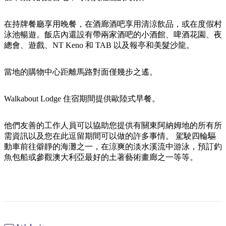
規
規
劃
劃
按
在持牌餐廳享用晚餐，在酒廊酒吧享用清涼飲品，或在度假村
您
工
地
泳池暢遊。飯店內還設有帶兩家酒吧的小酒館、啤酒花園、夜
的
具
總會、遊戲、NT Keno 和 TAB 以及報亭和美髮沙龍。
區
旅
探
行
當地的購物中心距離馬路對面僅幾步之遙。
索
Walkabout Lodge 住宿期間提供歐陸式早餐。
他們友善的工作人員可以協助您提供有關東阿納姆地的所有所
需資訊以及您在此逗留期間可以做的許多事情。 駕駛四輪驅
搜
動車前往僻靜的海灘之一，在涼爽的淡水溪流中游泳，預訂釣
尋:
魚包船或參觀澳大利亞最好的土著藝術畫廊之一等等。
Sign
up