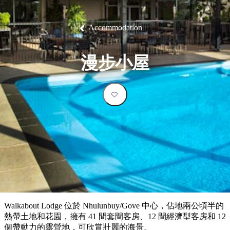
塔
營
魯
錄
魔
/
園
物
園
物
維
納
華
蘭
和
克
鬼
西
群
釣
姆
旅
卡
豪
國
大
麥
島
魚
地
游
溫
華
家
自
理
馬
克
Accommodation
最
體
泉
野
公
駕
必
石
古
唐
池
營
園
遊
保
克
納
受
驗
訪
護
瀑
國
規
區
布
家
歡
景
漫步小屋
公
劃
園
迎
點
和
目
旅
預
的
客
訂
地
類
型
必
玩
實
內
活
用
陸
動
推
資
和
薦
訊
戶
榜
Walkabout Lodge 位於 Nhulunbuy/Gove 中心，佔地兩公頃半的
外
單
熱帶土地和花園，擁有 41 間套間客房、12 間經濟型客房和 12
個帶動力的露營地，可欣賞壯麗的海景。