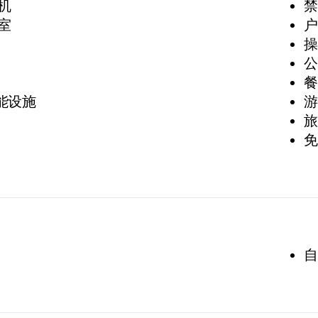
机
禁
室
户
操
公
餐
功能设施
游
旅
免
自