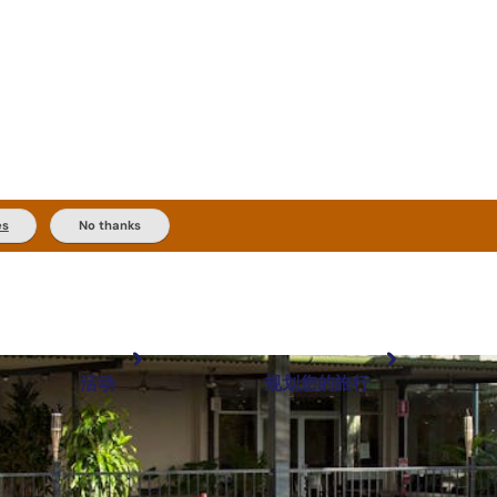
es
No thanks
活动
规划您的旅行
最受欢迎目的地
规划和预订
体验
旅行者类型
内陆和户外
实用信息
精选榜单
规划工具
按地区探索
搜索: