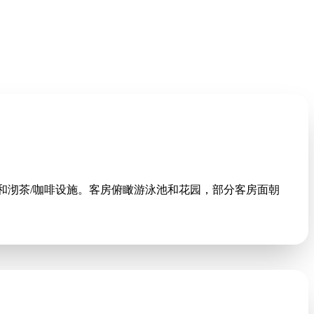
冰箱和沏茶/咖啡设施。客房俯瞰游泳池和花园，部分客房面朝