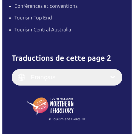
Conférences et conventions
Tourism Top End
Tourism Central Australia
Traductions de cette page 2
English
Italiano
English (UK)
Français
Deutsch
English (US)
日本語
English
简体中文
(Singapore)
繁體中文
Français
© Tourism and Events NT
Voir toutes les photos