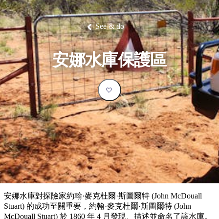
塔
營
魯
錄
魔
/
園
物
園
物
維
納
華
蘭
和
克
鬼
西
群
釣
姆
旅
卡
豪
國
大
麥
島
魚
地
游
溫
華
家
自
理
馬
克
See & do
最
體
泉
野
公
駕
必
石
古
唐
池
營
園
遊
保
克
納
受
驗
訪
護
瀑
國
規
區
布
家
歡
景
安娜水庫保護區
公
劃
園
迎
點
和
目
旅
預
的
客
訂
地
類
型
必
玩
實
內
活
用
陸
動
推
資
和
薦
訊
戶
榜
安娜水庫對探險家約翰·麥克杜爾·斯圖爾特 (John McDouall
外
單
Stuart) 的成功至關重要，約翰·麥克杜爾·斯圖爾特 (John
McDouall Stuart) 於 1860 年 4 月發現、描述並命名了該水庫。