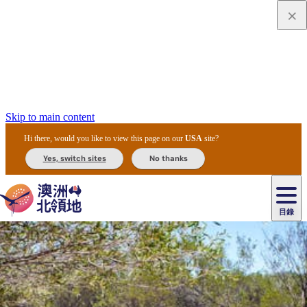
Skip to main content
Hi there, would you like to view this page on our
USA
site?
Yes, switch sites
No thanks
目錄
原
住
民
租
卡
文
愛
美
車
卡
李
自
達
化
麗
食
導
節
和
杜
戶
治
然
瓦
卡
爾
體
住
斯
攻
覽
主
慶
交
國
外
菲
和
塔
魯
茨
文
驗
宿
泉
略
團
烏
與
通
家
和
特
野
卡
歷
尼
卡
奧
魯
活
工
公
探
國
生
國
史
目
特
魯
里
魯
動
具
園
險
家
動
家
與
東
馬
露
米
/
查
公
植
公
文
提
阿
豪