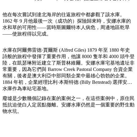
規
規
劃
劃
按
他在每次嘗試到達北海岸的往返旅程中都參觀了該水庫。
您
工
地
1862 年 9 月他最後一次（成功的）探險歸來時，安娜水庫的
的
具
水和草的可用性——當時斯圖爾特本人病危，周邊地區乾旱
區
旅
——使旅程得以完成。
探
行
索
水庫在阿爾弗雷德·賈爾斯 (Alfred Giles) 1879 年至 1880 年史
詩般的旅程中發揮了重要作用，他讓 8000 隻羊和 4000 頭牛登
陸，在凱瑟琳附近建立了斯普林維爾。安娜水庫宅基地遺址非
常重要，因為它們與 Barrow Creek Pastoral Company 合資企業
有關，後者是澳大利亞中部同類企業中最雄心勃勃的企業。
1884 年初，企業經理比利·本斯特德 (Billy Benstead) 選擇安娜
搜
水庫作為車站宅基地。
尋:
廢墟是少數幾個記錄在案的案例之一，在這些案例中，原住民
抵抗迫使白人定居點撤離。安娜水庫仍然是一個重要的野生動
物水坑。
Sign
up