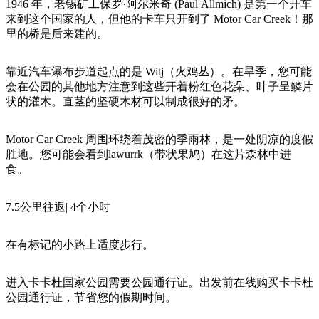
旅
规
按
1946 年，老锡矿工保罗·阿尔米奇 (Paul Allmich) 是第一个开车
行
划
来到这个国家的人，但他的卡车只开到了 Motor Car Creek！那
地
里的桥是后来建的。
工
区
具
探
靠近汽车瀑布步道起点的是 Witj（火鸡丛）。在旱季，您可能
索
会在公园的其他地方注意到这些开着粉红色花朵、叶子呈鳞片
状的灌木。直茎的坚硬木材可以制成很好的矛。
搜
Motor Car Creek 周围环绕着茂密的季雨林，是一处阴凉的度假
索:
胜地。您可能会看到lawurrk（带状果鸠）在这片森林中进
食。
Sign
7.5公里往返| 4个小时
up
在有标记的小路上适度步行。
进入卡卡杜国家公园需要公园通行证。出发前在线购买卡卡杜
公园通行证，节省您的假期时间。