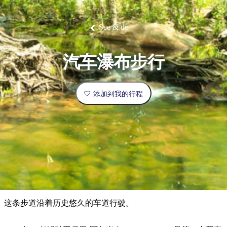
塔
营
鲁
航
魔
/
园
物
园
产
维
纳
端
兰
和
克
鬼
最
体
西
群
钓
姆
旅
卡
豪
国
旅
大
麦
岛
鱼
地
游
温
华
家
行
受
验
理
马
克
See & do
泉
野
公
灵
景
石
古
唐
欢
池
营
园
感
保
克
纳
点
护
瀑
国
规
迎
区
布
家
汽车瀑布步行
公
划
目
旅
园
和
的
行
预
地
者
添加到我的行程
订
活
类
动
型
内
实
陆
用
和
精
信
户
规
选
息
外
划
榜
您
单
这条步道沿着历史悠久的车道行驶。
的