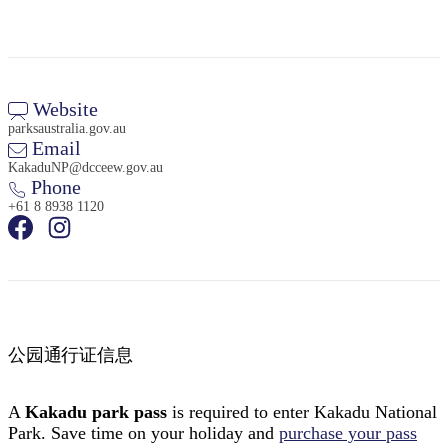
Website
parksaustralia.gov.au
Email
KakaduNP@dcceew.gov.au
Phone
+61 8 8938 1120
公园通行证信息
A
Kakadu park pass
is required to enter Kakadu National
Park. Save time on your holiday and
purchase your pass