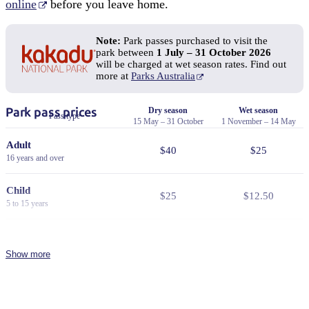
online
before you leave home.
Note:
Park passes purchased to visit the
park between
1 July – 31 October 2026
will be charged at wet season rates. Find out
more at
Parks Australia
Park pass prices
Dry season
Wet season
Pass type
15 May – 31 October
1 November – 14 May
Adult
$40
$25
16 years and over
Child
$25
$12.50
5 to 15 years
Family
$100
$65
2 adults and 2 or more children
Show more
Concession
$30
$19
Valid for senior, veteran, or
pension cards