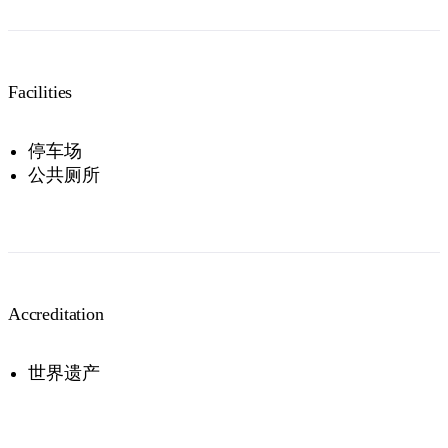
NT Resident
Free
Free
Proof of residency required
Facilities
Passes are valid for 7 days.
停车场
公共厕所
Accreditation
世界遗产