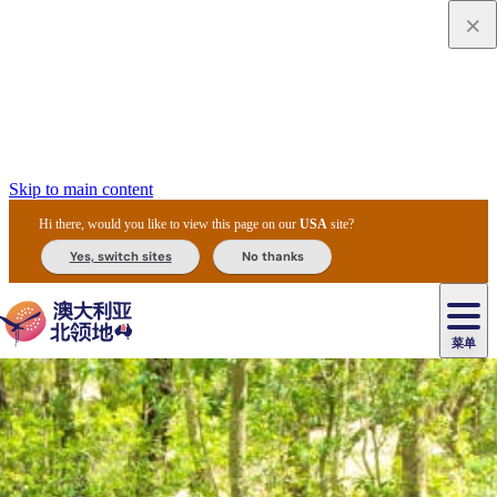
Skip to main content
Hi there, would you like to view this page on our
USA
site?
Yes, switch sites
No thanks
菜单
原
住
导
民
游
卡
文
爱
美
陪
卡
李
自
达
化
丽
食
同
节
租
杜
户
治
然
瓦
卡
尔
体
住
斯
攻
旅
主
庆
车
国
外
菲
和
塔
鲁
茨
文
验
宿
泉
略
程
乌
与
和
家
和
特
野
卡
历
尼
卡
奥
鲁
活
交
公
探
国
生
国
史
导
特
鲁
里
鲁
动
通
园
险
家
动
家
和
东
马
露
米
/
查
公
植
公
遗
提
阿
高