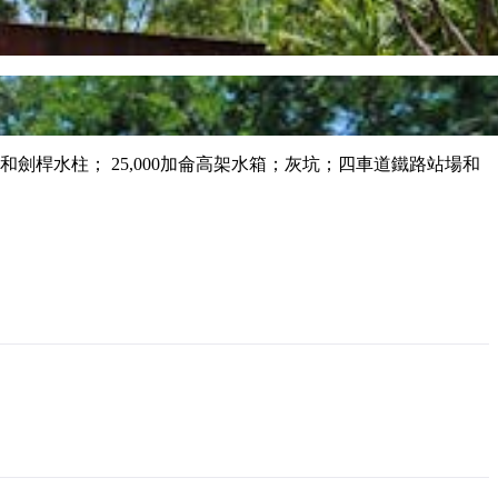
劍桿水柱； 25,000加侖高架水箱；灰坑；四車道鐵路站場和