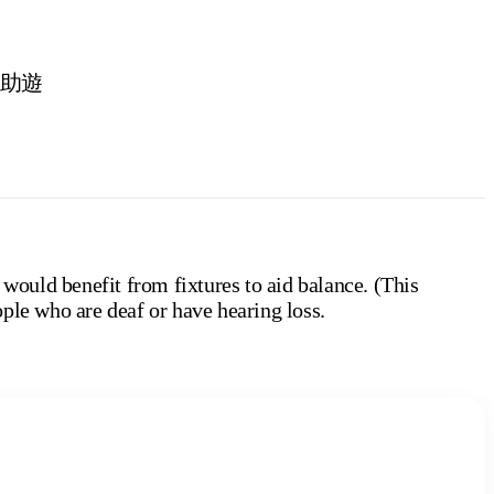
助遊
 would benefit from fixtures to aid balance. (This
ple who are deaf or have hearing loss.