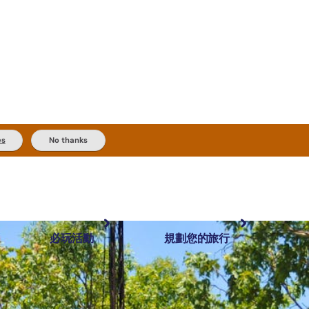
es
No thanks
必玩活動
規劃您的旅行
最受歡迎目的地
規劃和預訂
體驗
旅客類型
內陸和戶外
實用資訊
推薦榜單
規劃工具
按地區探索
搜尋: