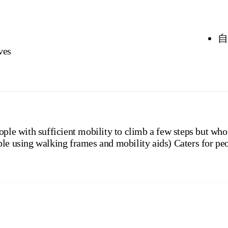
自
ves
ople with sufficient mobility to climb a few steps but who
le using walking frames and mobility aids) Caters for peo