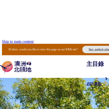
Skip to main content
Yes, switch sit
Hi there, would you like to view this page on our
USA
site?
主目錄
必訪景點