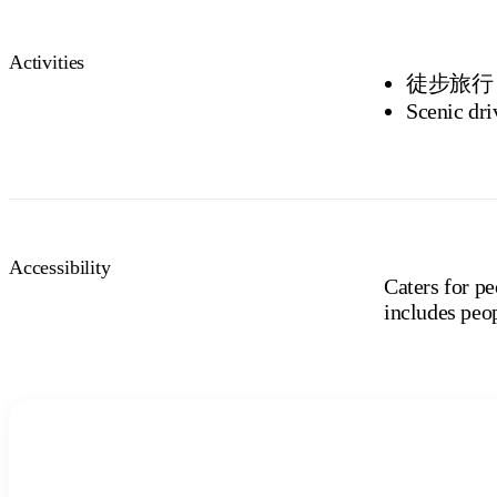
Activities
徒步旅行
Scenic dri
Accessibility
Caters for pe
includes peop