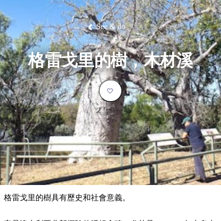
塔
營
魯
錄
魔
/
園
物
園
物
維
納
華
蘭
和
克
鬼
西
群
釣
姆
旅
卡
豪
國
大
麥
島
魚
地
游
溫
華
家
自
理
馬
克
See & do
最
體
泉
野
公
駕
必
石
古
唐
池
營
園
遊
保
克
納
受
驗
訪
護
瀑
國
規
區
布
家
歡
景
格雷戈里的樹，木材溪
公
劃
園
迎
點
和
目
旅
預
的
客
訂
地
類
型
必
玩
實
內
活
用
陸
動
推
資
和
薦
訊
戶
榜
格雷戈里的樹具有歷史和社會意義。
外
單