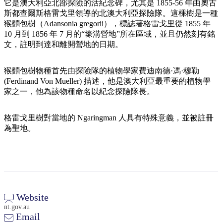
規
規
它是澳大利亞北部探險的活紀念碑，尤其是 1855-56 年由奧古
劃
劃
斯都查爾斯格雷戈里領導的北澳大利亞探險隊。這棵樹是一種
按
猴麵包樹（Adansonia gregorii），標誌著格雷戈里從 1855 年
您
工
地
10 月到 1856 年 7 月的“壕溝營地”所在區域，並且仍然刻有銘
的
具
文，註明到達和離開營地的日期。
區
旅
探
行
猴麵包樹物種首先由探險隊的植物學家費迪南德·馮·穆勒
索
(Ferdinand Von Mueller) 描述，他是澳大利亞最重要的植物學
家之一，他為該物種命名以紀念探險隊長。
格雷戈里樹對當地的 Ngaringman 人具有特殊意義，並被註冊
為聖地。
搜
尋:
Sign
Website
up
nt.gov.au
Email