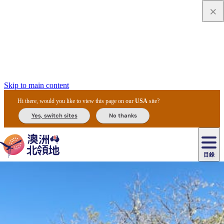
Skip to main content
Hi there, would you like to view this page on our
USA
site?
Yes, switch sites
No thanks
目錄
原
住
民
租
卡
文
愛
美
車
卡
李
自
達
化
麗
食
導
節
和
杜
戶
治
然
瓦
卡
爾
體
住
斯
攻
覽
主
慶
交
國
外
菲
和
塔
魯
茨
文
驗
宿
泉
略
團
烏
與
通
家
和
特
野
卡
歷
尼
卡
奧
魯
活
工
公
探
國
生
國
史
目
特
魯
里
魯
動
具
園
險
家
動
家
與
東
馬
露
米
/
查
公
植
公
文
提
阿
豪