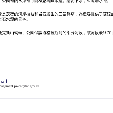
。公園裡的水潭裡可能棲息著鹹水鱷。請勿下水，並遠離水邊。
緣是茂密的河岸植被和岩石叢生的三齒稃草，為遊客提供了蔭涼的
岩石水潭的景色。
托克斯山碼頭。公園保護道格拉斯河的部分河段，該河段最終在下
ail
nagement.pwcnt@nt.gov.au