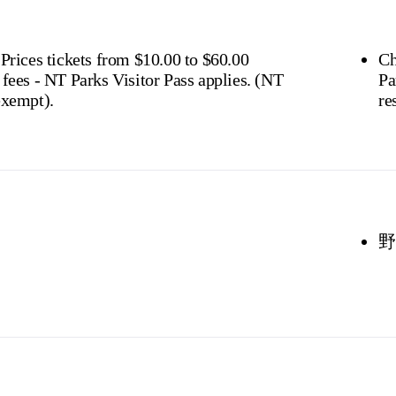
s online
or find out more about
passes & permits in th
 Prices tickets from $10.00 to $60.00
Ch
fees - NT Parks Visitor Pass applies. (NT
Pa
exempt).
re
野