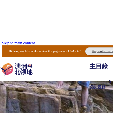
Skip to main content
Yes, switch sit
Hi there, would you like to view this page on our
USA
site?
主目錄
必訪景點