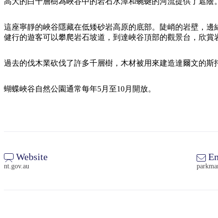
高大的白千層樹為峽谷中的岩石水潭和蜿蜒的河流提供了遮蔭
這座寧靜的峽谷隱藏在低矮砂岩高原的底部。陡峭的岩壁，邊
健行的遊客可以攀爬岩石坡道，到達峽谷頂部的觀景台，欣賞
過去的伐木業砍伐了許多千層樹，木材被用來建造達爾文的斯
蝴蝶峽谷自然公園通常每年5月至10月開放。
Website
Em
nt.gov.au
parkma