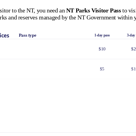
isitor to the NT, you need an
NT Parks Visitor Pass
to vis
 parks and reserves managed by the NT Government within y
ices
Pass type
1-day pass
3-day
$10
$2
$5
$1
$25
$5
$8
$1
 Government issued Seniors Card, Pensioner Concession Card or
don't need a visitor pass but may be asked to show proof o