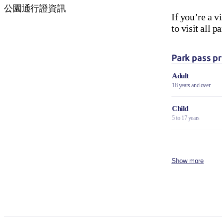
公園通行證資訊
If you’re a v
to visit all
Park pass pr
Adult
18 years and over
Child
5 to 17 years
Family
2 adults and 4 children
Show more
Concession
Holders of Australian
DVA Card.
NT residents 