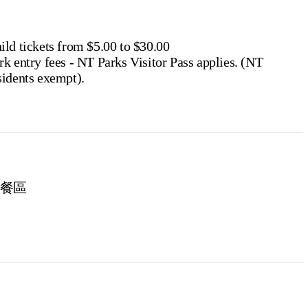
e NT
.
ild tickets from $5.00 to $30.00
rk entry fees - NT Parks Visitor Pass applies. (NT
sidents exempt).
餐區