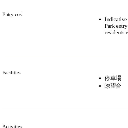
Buy your pas
Entry cost
Indicative
Park entry 
residents 
Facilities
停車場
瞭望台
Activities