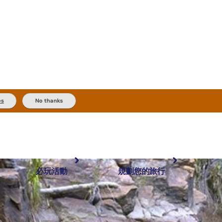
es
No thanks
必玩活動
規劃您的旅行
最受歡迎目的地
規劃和預訂
體驗
旅客類型
內陸和戶外
實用資訊
推薦榜單
規劃工具
按地區探索
搜尋: