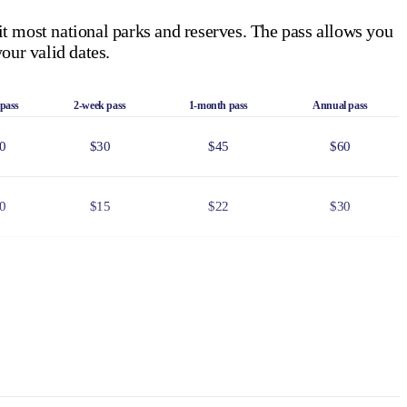
it most national parks and reserves. The pass allows you
our valid dates.
 pass
2-week pass
1-month pass
Annual pass
0
$30
$45
$60
0
$15
$22
$30
0
$75
$110
$150
6
$24
$36
$48
f residency, such as a valid NT driver licence.