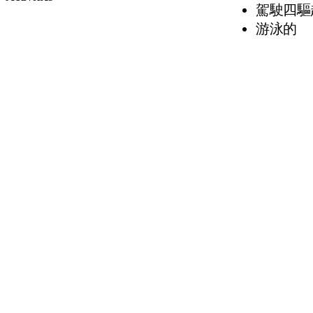
駕駛四驅
游泳的