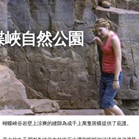
蝶峽自然公園
蝴蝶峽谷岩壁上涼爽的縫隙為成千上萬隻斑蝶提供了庇護。