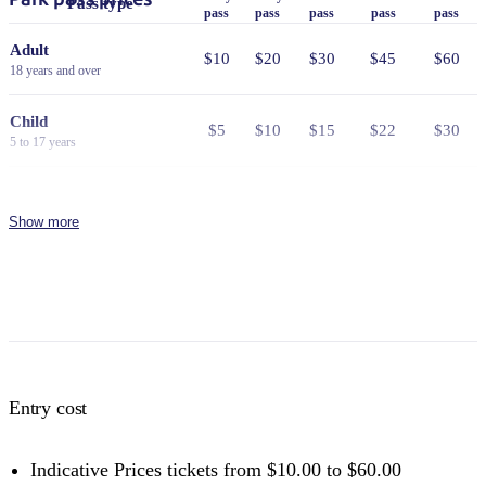
Pass type
pass
pass
pass
pass
pass
Adult
$10
$20
$30
$45
$60
18 years and over
Child
$5
$10
$15
$22
$30
5 to 17 years
Family
$25
$50
$75
$110
$150
2 adults and 4 children
Show more
Concession
Holders of Australian Government
$8
$16
$24
$36
$48
issued Seniors Card, Pensioner
Concession Card or DVA Card.
NT residents don't need a visitor pass but may be asked to
show proof of residency, such as a valid NT driver licence.
Entry cost
Buy your pass online
or find out more about
passes &
permits in the NT
.
Indicative Prices tickets from $10.00 to $60.00