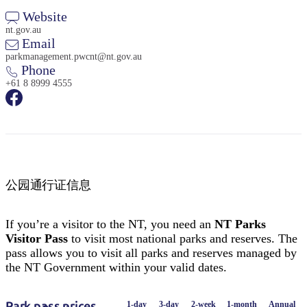
Website
nt.gov.au
Email
parkmanagement.pwcnt@nt.gov.au
Phone
+61 8 8999 4555
公园通行证信息
If you’re a visitor to the NT, you need an
NT Parks
Visitor Pass
to visit most national parks and reserves. The
pass allows you to visit all parks and reserves managed by
the NT Government within your valid dates.
Park pass prices
1-day
3-day
2-week
1-month
Annual