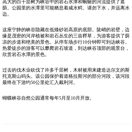
旅
规
按
高大的白千层树为峡谷中的岩石水潭和蜿蜒的河流提供了遮
行
划
荫。公园里的水潭里可能栖息着咸水鳄。请勿下水，并远离水
地
边。
工
区
具
探
这座宁静的峡谷隐藏在低矮砂岩高原的底部。陡峭的岩壁，边
索
缘是茂密的河岸植被和岩石丛生的三齿稃草，为游客提供了荫
凉的步道和绝美的景色。从停车场步行10分钟即可到达峡谷。
热爱徒步的游客可以攀爬岩石坡道，到达峡谷顶部的观景台，
搜
欣赏岩石水潭的景色。
索:
过去的伐木业砍伐了许多千层树，木材被用来建造达尔文的斯
托克斯山码头。该公园保护着道格拉斯河的部分河段，该河段
最终在下游约50公里处汇入戴利河。
Sign
up
蝴蝶峡谷自然公园通常每年5月至10月开放。