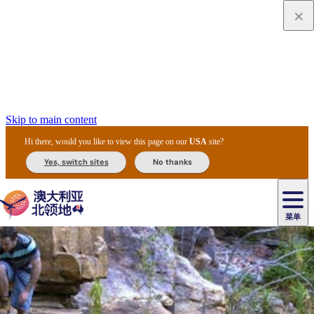
Skip to main content
Hi there, would you like to view this page on our
USA
site?
Yes, switch sites
No thanks
菜单
原
住
导
民
游
卡
文
爱
美
陪
卡
李
自
达
化
丽
食
同
节
租
杜
户
治
然
瓦
卡
尔
体
住
斯
攻
旅
主
庆
车
国
外
菲
和
塔
鲁
茨
文
验
宿
泉
略
程
乌
与
和
家
和
特
野
卡
历
尼
卡
奥
鲁
活
交
公
探
国
生
国
史
导
特
鲁
里
鲁
动
通
园
险
家
动
家
和
东
马
露
米
/
查
公
植
公
遗
提
阿
高