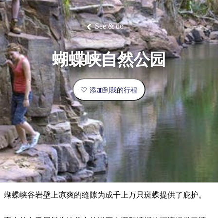
塔
营
鲁
航
魔
/
园
物
园
产
维
纳
端
兰
和
克
鬼
最
体
西
群
钓
姆
旅
卡
豪
国
旅
大
麦
岛
鱼
地
游
温
华
家
行
受
验
理
马
克
See & do
泉
野
公
灵
景
石
古
唐
欢
池
营
园
感
保
克
纳
点
护
瀑
国
规
迎
区
布
家
蝴蝶峡自然公园
公
划
目
旅
园
和
的
行
预
地
者
添加到我的行程
订
活
类
动
型
内
实
陆
用
和
精
信
户
规
选
息
外
划
榜
您
单
蝴蝶峡谷岩壁上凉爽的缝隙为成千上万只斑蝶提供了庇护。
的