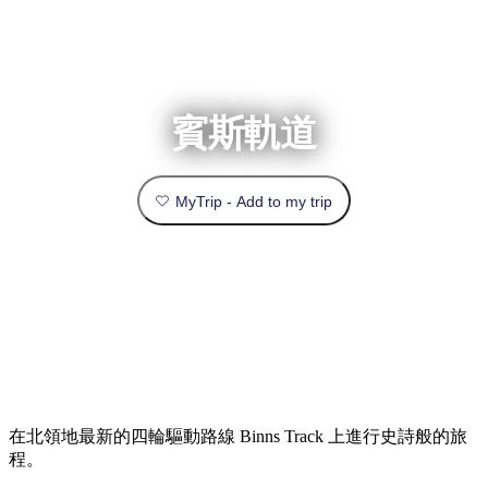
錄
攻
化
愛
略
體
麗
驗
住
斯
達
導
自駕遊
最
體
宿
必
泉
爾
覽
文
團
受
驗
訪
節
規
慶
歡
景
賓斯軌道
與
劃
戶
活
烏
迎
點
外
動
魯
和
和
魯
目
探
旅
預
險
MyTrip - Add to my trip
租
的
歷
客
訂
自
車
史
地
然
和
與
卡
類
和
交
文
卡
野
通
物
型
杜
必
生
工
國
動
具
家
玩
植
實
公
物
內
園
活
李
用
查看
相片集
治
豪
陸
動
推
菲
華
資
特
旅
和
薦
國
游
訊
家
戶
榜
公
瓦
在北領地最新的四輪驅動路線 Binns Track 上進行史詩般的旅
外
園
塔
單
卡
程。
國
家