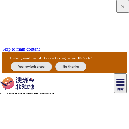
Skip to main content
Hi there, would you like to view this page on our
USA
site?
Yes, switch sites
No thanks
目錄
主
原
目
住
美
民
食
文