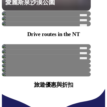
愛麗斯泉沙漠公園
特南特溪與巴克利地區
卡魯卡魯 / 魔鬼大理石保護區
凱瑟琳及周邊
Judbarra / 格雷戈里國家公園
愛麗斯泉及周邊
辛普森沙漠
Drive routes
in the NT
自駕遊
探險者之路
自駕遊
自然之路
自駕遊
自駕遊
紅土中心路線
自駕遊
Outback Way
自駕遊
Overlanders Way
自駕遊
Arnhem Way
Greater Litchfield Loop
旅遊優惠與折扣