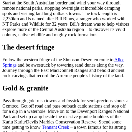
規
規
Start at the South Australian border and wind your way through
公
劃
劃
remote national parks, stopping overnight at incredible camping
園
按
spots and visiting far-flung outback towns. The track length is
您
工
2,230km and is named after Bill Binns, a ranger who worked with
地
的
具
NT Parks and Wildlife for 32 years. Bill’s dream was to help visitors
釣
東
區
魚
explore more of the Central Australia region – to discover its vivid
旅
提
阿
colours, native wildlife and mighty rock formations.
維
尼
探
納
行
群
特
姆
索
島
米
地
The desert fringe
魯
克
卡
國
魯
家
Follow the western fringe of the Simpson Desert en route to
Alice
卡
公
馬
Springs
and be awestruck by towering sand dunes along the way.
魯
園
塔
/
Journey through the East MacDonnell Ranges and behold ancient
蘭
魔
rock carvings that record the Arrernte people’s history of the land.
卡
鬼
溫
搜
大
泉
理
Gold & granite
尋:
池
石
保
護
Pass through gold rush towns and fossick for semi-precious stones at
馬
區
Gemtree. Get off road and pass outback cattle stations and stop off
古
克
for a dip in a waterhole. Move on to the Davenport Ranges National
瀑
Sign
Park and set up camp beside the massive granite boulders of the
布
Karlu Karlu/Devils Marbles Conservation Reserve. Spend some
up
time getting to know
Tennant Creek
– a town famous for its strong
露