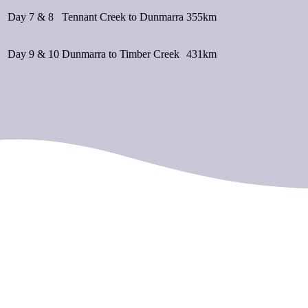
Day 7 & 8
Tennant Creek to Dunmarra
355km
Day 9 & 10
Dunmarra to Timber Creek
431km