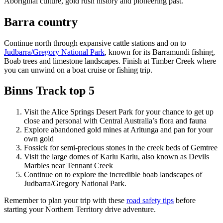
Aboriginal culture, gold rush history and pioneering past.
營
自
和
駕
豪
遊
Barra country
華
野
營
Continue north through expansive cattle stations and on to
茨
Judbarra/Gregory National Park
, known for its Barramundi fishing,
奧
里
Boab trees and limestone landscapes. Finish at Timber Creek where
查
you can unwind on a boat cruise or fishing trip.
/
西
麥
Binns Track top 5
克
唐
納
Visit the Alice Springs Desert Park for your chance to get up
國
close and personal with Central Australia’s flora and fauna
家
公
Explore abandoned gold mines at Arltunga and pan for your
園
own gold
Fossick for semi-precious stones in the creek beds of Gemtree
Visit the large domes of Karlu Karlu, also known as Devils
Marbles near Tennant Creek
Continue on to explore the incredible boab landscapes of
Judbarra/Gregory National Park.
Remember to plan your trip with these
road safety tips
before
starting your Northern Territory drive adventure.