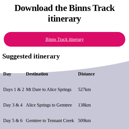
Download the
Binns Track
itinerary
Binns Track itinerary
Suggested itinerary
Day
Destination
Distance
Days 1 & 2
Mt Dare to Alice Springs
527km
Day 3 & 4
Alice Springs to Gemtree
138km
Day 5 & 6
Gemtree to Tennant Creek
509km