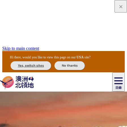
Skip to main content
Hi there, would you like to view this page on our
USA
site?
Yes, switch sites
No thanks
目錄
原
住
民
租
卡
文
愛
美
車
卡
李
自
達
化
麗
食
導
節
和
杜
戶
治
然
瓦
卡
爾
體
住
斯
攻
覽
主
慶
交
國
外
菲
和
塔
魯
茨
文
驗
宿
泉
略
團
烏
與
通
家
和
特
野
卡
歷
尼
卡
奧
魯
活
工
公
探
國
生
國
史
目
特
魯
里
魯
動
具
園
險
家
動
家
與
東
馬
露
米
/
查
公
植
公
文
提
阿
豪