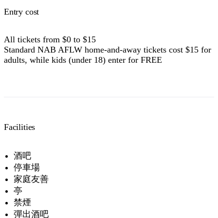
Entry cost
All tickets from $0 to $15
Standard NAB AFLW home-and-away tickets cost $15 for
adults, while kids (under 18) enter for FREE
Facilities
酒吧
停車場
家庭友善
亭
禁煙
彈出酒吧