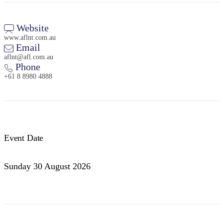
Website
www.aflnt.com.au
Email
aflnt@afl.com.au
Phone
+61 8 8980 4888
Event Date
Sunday 30 August 2026