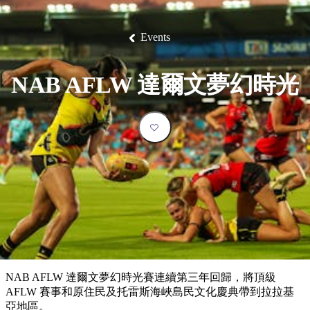
塔
營
魯
錄
魔
/
園
物
園
物
維
納
華
蘭
和
克
鬼
西
群
釣
姆
旅
卡
豪
國
大
麥
島
魚
地
游
溫
華
家
自
理
馬
克
Events
最
體
泉
野
公
駕
必
石
古
唐
池
營
園
遊
保
克
納
受
驗
訪
護
瀑
國
規
區
布
家
歡
景
NAB AFLW 達爾文夢幻時光
公
劃
園
迎
點
和
目
旅
預
的
客
訂
地
類
型
必
玩
實
內
活
用
陸
動
推
資
和
薦
訊
戶
榜
NAB AFLW 達爾文夢幻時光賽連續第三年回歸，將頂級
外
單
AFLW 賽事和原住民及托雷斯海峽島民文化慶典帶到拉拉基
亞地區。