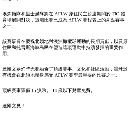
規
規
劃
劃
按
埃森頓隊和里士滿隊將在 AFLW 原住民主題週期間於 TIO 體
您
工
地
育場展開對決，這場比賽已成為 AFLW 賽程表上的亮點賽事
的
具
之一。
區
旅
探
行
該賽事旨在慶祝北領地對澳洲橄欖球運動的長期貢獻，以及原
索
住民和托雷斯海峽島民在塑造這項運動中持續發揮的重要作
用。
達爾文夢幻時光賽融合了頂級賽事、文化和社區活動，讓球迷
有機會在北領地親身感受 AFLW 賽季最重要的比賽之一。
搜
尋:
頂級賽事票價 15 澳幣。 14 歲以下兒童免費。
達爾文見！
Sign
up