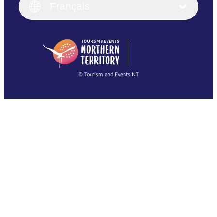
English (UK)
Français
Deutsch
English (US)
日本語
English
简体中文
(Singapore)
繁體中文
Français
© Tourism and Events NT
Voir toutes les photos