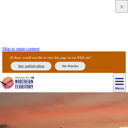
Skip to main content
Hi there, would you like to view this page on our
USA
site?
Yes, switch sites
No thanks
Menu
Navigation
principale