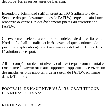
détroit de Torres sur les terres de Larrakia.
La
Terre
Essendon et Richmond s'affronteront au TIO Stadium lors de la
pêche
Îles
d'Arnhem
Semaine des peuples autochtones de l'AFLW, perpétuant ainsi une
Tiwi
Est
Rechercher:
rencontre devenue l'un des événements phares du calendrier de
l'AFLW.
Parc
national
Karlu
Nitmiluk
Cet événement célèbre la contribution indéfectible du Territoire du
Karlu
Sign
Nord au football australien et le rôle essentiel que continuent de
/
Piscine
Réserve
up
jouer les peuples aborigènes et insulaires du détroit de Torres dans
thermale
de
l'évolution de ce sport.
de
conservation
Mataranka
des
marbres
Alliant compétition de haut niveau, culture et esprit communautaire,
du
diable
Dreamtime à Darwin offre aux supporters l'opportunité de vivre l'un
des matchs les plus importants de la saison de l'AFLW, ici même
dans le Territoire.
Maguk
Tjoritja
/
FOOTBALL DE HAUT NIVEAU À 15 $. GRATUIT POUR
Parc
LES MOINS DE 14 ANS.
national
des
Idées
West
de
MacDonnell
RENDEZ-VOUS AU W.
voyages