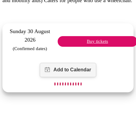
and mobility aids) Caters for people who use a wheelchair.
Sunday 30 August
2026
Buy tickets
(Confirmed dates)