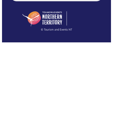
English (US)
日本語
English
简体中文
(Singapore)
繁體中文
Français
© Tourism and Events NT
Mostra tutte le foto