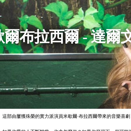
爾布拉西爾 - 達爾
這部由屢獲殊榮的實力派演員米歇爾·布拉西爾帶來的音樂喜