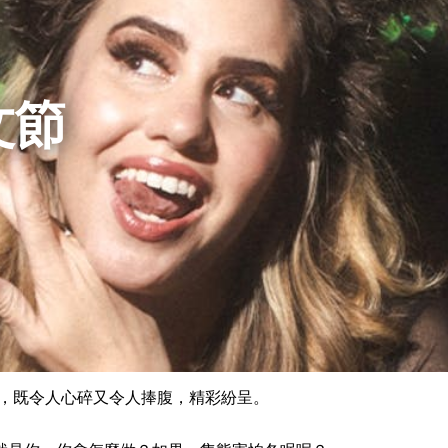
文節
劇，既令人心碎又令人捧腹，精彩紛呈。