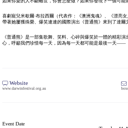
如果你愛的人不斷離世，你會怎麼做？如果你發現下一個可能
喜劇寵兒米歇爾·布拉西爾（代表作：《澳洲鬼魂》、《漂亮
帶著她屢獲殊榮、爆笑連連的國際演出《普通熊》來到了達爾
《普通熊》是一部集歌舞、笑料、心碎與爆笑於一體的精彩演
心，呼籲我們珍惜每一天，因為每一天都可能是最後一天——
Website
www.darwinfestival.org.au
boxo
Event Date