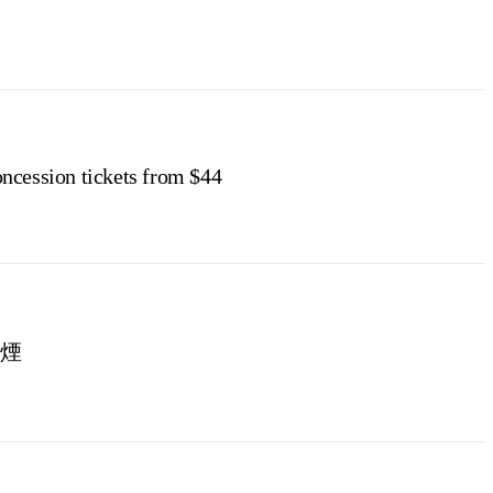
ncession tickets from $44
煙