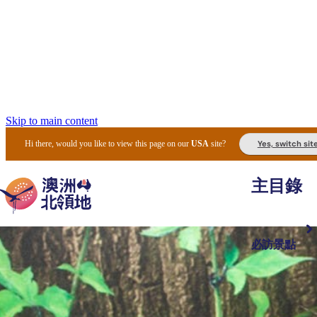
Skip to main content
Yes, switch sit
Hi there, would you like to view this page on our
USA
site?
主目錄
必訪景點