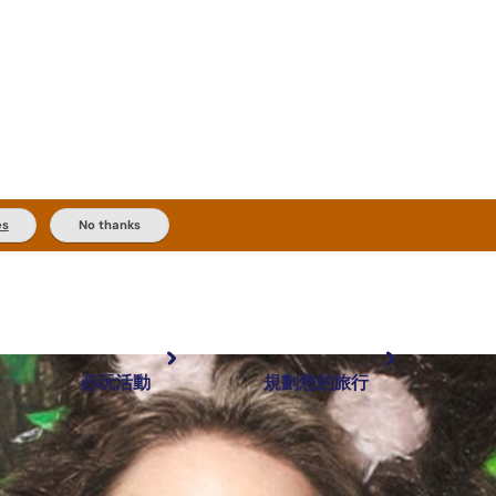
es
No thanks
必玩活動
規劃您的旅行
最受歡迎目的地
規劃和預訂
體驗
旅客類型
內陸和戶外
實用資訊
推薦榜單
規劃工具
按地區探索
搜尋: