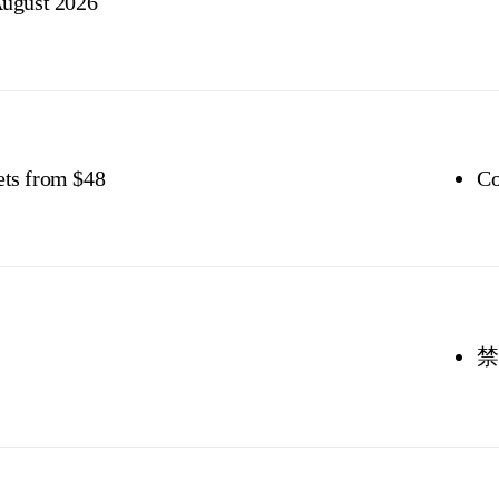
August 2026
ets from $48
Co
禁