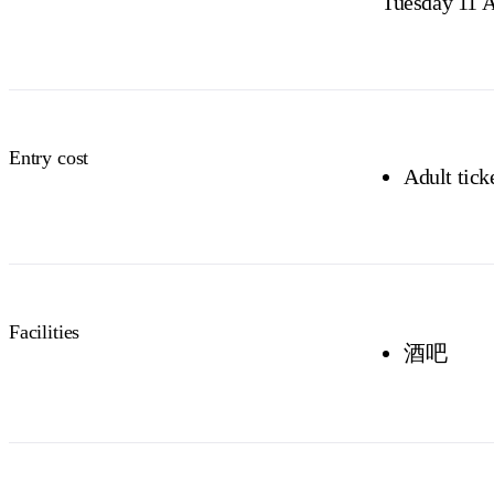
Tuesday 11 
Entry cost
Adult tick
Facilities
酒吧