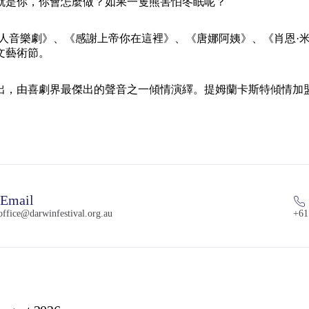
就是你，你會怎麼做？如果一隻熊害怕冬眠呢？
女人音樂劇》、《感謝上帝你在這裡》、《唐娜阿姨》、《肖恩·
文藝術節。
出，由喜劇界最傑出的聲音之一傾情演繹。提姆蘭卡斯特傾情加
Email
ffice@darwinfestival.org.au
+61