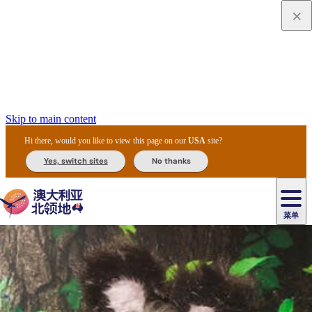
Skip to main content
Hi there, would you like to view this page on our
USA
site?
Yes, switch sites
No thanks
菜单
原
住
导
民
游
卡
文
爱
美
陪
卡
李
自
达
化
丽
食
同
节
租
杜
户
治
然
瓦
卡
尔
体
住
斯
攻
旅
主
庆
车
国
外
菲
和
塔
鲁
茨
文
验
宿
泉
略
程
乌
与
和
家
和
特
野
卡
历
尼
卡
奥
鲁
活
交
公
探
国
生
国
史
导
特
鲁
里
鲁
动
通
园
险
家
动
家
和
东
马
露
米
/
查
公
植
公
遗
提
阿
高