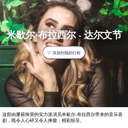
塔
营
鲁
航
魔
/
园
物
园
产
维
纳
端
兰
和
克
鬼
最
体
西
群
钓
姆
旅
卡
豪
国
旅
大
麦
岛
鱼
地
游
温
华
家
行
受
验
理
马
克
Events
泉
野
公
灵
景
石
古
唐
欢
池
营
园
感
保
克
纳
点
护
瀑
国
规
迎
区
布
家
米歇尔·布拉西尔 - 达尔文节
公
划
目
旅
园
和
的
行
预
地
者
添加到我的行程
订
活
类
动
型
内
实
陆
用
和
精
信
户
规
选
息
外
划
榜
您
单
这部由屡获殊荣的实力派演员米歇尔·布拉西尔带来的音乐喜
的
剧，既令人心碎又令人捧腹，精彩纷呈。