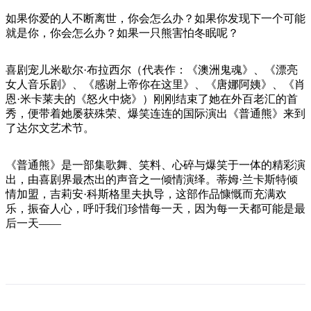
旅
规
按
行
划
如果你爱的人不断离世，你会怎么办？如果你发现下一个可能
地
就是你，你会怎么办？如果一只熊害怕冬眠呢？
工
区
具
探
喜剧宠儿米歇尔·布拉西尔（代表作：《澳洲鬼魂》、《漂亮
索
女人音乐剧》、《感谢上帝你在这里》、《唐娜阿姨》、《肖
恩·米卡莱夫的《怒火中烧》）刚刚结束了她在外百老汇的首
秀，便带着她屡获殊荣、爆笑连连的国际演出《普通熊》来到
搜
了达尔文艺术节。
索:
《普通熊》是一部集歌舞、笑料、心碎与爆笑于一体的精彩演
出，由喜剧界最杰出的声音之一倾情演绎。蒂姆·兰卡斯特倾
情加盟，吉莉安·科斯格里夫执导，这部作品慷慨而充满欢
Sign
乐，振奋人心，呼吁我们珍惜每一天，因为每一天都可能是最
up
后一天——