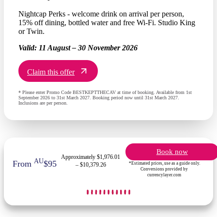
Nightcap Perks - welcome drink on arrival per person,
15% off dining, bottled water and free Wi-Fi. Studio King
or Twin.
Valid:
11 August – 30 November 2026
Claim this offer
* Please enter Promo Code BESTKEPTTHECAV at time of booking. Available from 1st
September 2026 to 31st March 2027. Booking period now until 31st March 2027.
Inclusions are per person.
Book now
Approximately $1,976.01
AU
From
$95
*Estimated prices, use as a guide only.
– $10,379.26
Conversions provided by
currencylayer.com