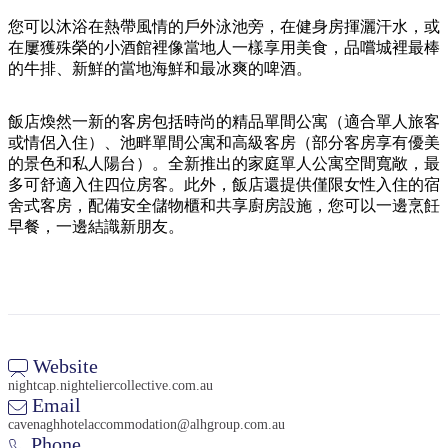
規
規
劃
劃
您可以沐浴在熱帶風情的戶外泳池旁，在健身房揮灑汗水，或
按
在屢獲殊榮的小酒館裡像當地人一樣享用美食，品嚐城裡最棒
您
工
地
的牛排、新鮮的當地海鮮和最冰爽的啤酒。
的
具
區
旅
探
飯店煥然一新的客房包括時尚的精品單間公寓（適合單人旅客
行
或情侶入住）、池畔單間公寓和高級客房（部分客房享有優美
索
的景色和私人陽台）。全新推出的家庭單人公寓空間寬敞，最
多可舒適入住四位房客。此外，飯店還提供僅限女性入住的宿
舍式客房，配備安全儲物櫃和共享廚房設施，您可以一邊烹飪
早餐，一邊結識新朋友。
搜
尋:
Website
nightcap.nighteliercollective.com.au
Sign
Email
up
cavenaghhotelaccommodation@alhgroup.com.au
Phone