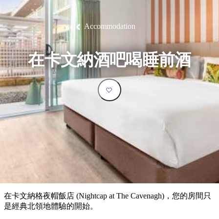
塔
營
魯
錄
魔
/
園
物
園
物
維
納
華
蘭
和
克
鬼
西
群
釣
姆
旅
卡
豪
國
大
麥
島
魚
地
游
溫
華
家
自
理
馬
克
Accommodation
最
體
泉
野
公
駕
必
石
古
唐
池
營
園
遊
保
克
納
受
驗
訪
護
瀑
國
規
區
布
家
歡
景
在卡文納酒吧喝睡前酒
公
劃
園
迎
點
和
目
旅
預
的
客
訂
地
類
型
必
玩
實
內
活
用
陸
動
推
資
和
薦
訊
戶
榜
在卡文納格夜帽飯店 (Nightcap at The Cavenagh)，您的房間只
外
單
是經典北領地體驗的開始。