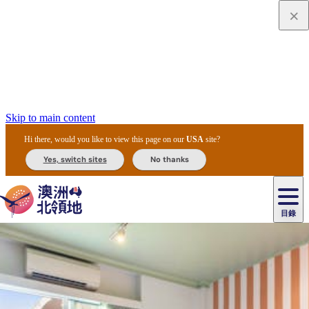
Skip to main content
Hi there, would you like to view this page on our
USA
site?
Yes, switch sites
No thanks
目錄
原
住
民
租
卡
文
愛
美
車
卡
李
自
達
化
麗
食
導
節
和
杜
戶
治
然
瓦
卡
爾
體
住
斯
攻
覽
主
慶
交
國
外
菲
和
塔
魯
茨
文
驗
宿
泉
略
團
烏
與
通
家
和
特
野
卡
歷
尼
卡
奧
魯
活
工
公
探
國
生
國
史
目
特
魯
里
魯
動
具
園
險
家
動
家
與
東
馬
露
米
/
查
公
植
公
文
提
阿
豪