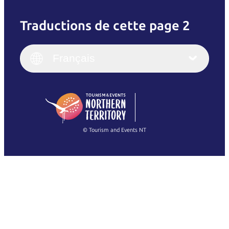
Traductions de cette page 2
English
Italiano
English (UK)
Français
Deutsch
English (US)
日本語
English
简体中文
(Singapore)
繁體中文
Français
© Tourism and Events NT
Voir toutes les photos