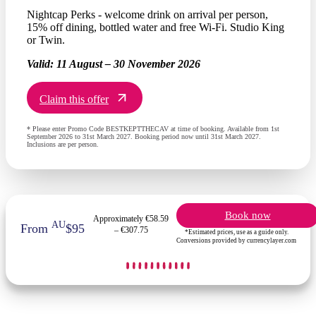
Nightcap Perks - welcome drink on arrival per person,
15% off dining, bottled water and free Wi-Fi. Studio King
or Twin.
Valid:
11 August – 30 November 2026
Claim this offer
* Please enter Promo Code BESTKEPTTHECAV at time of booking. Available from 1st
September 2026 to 31st March 2027. Booking period now until 31st March 2027.
Inclusions are per person.
Book now
Approximately €58.59
AU
From
$95
– €307.75
*Estimated prices, use as a guide only.
Conversions provided by currencylayer.com