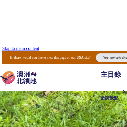
Skip to main content
Yes, switch sit
Hi there, would you like to view this page on our
USA
site?
主目錄
必訪景點