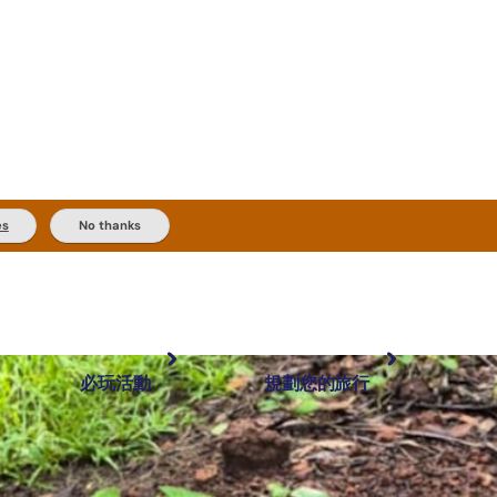
es
No thanks
必玩活動
規劃您的旅行
最受歡迎目的地
規劃和預訂
體驗
旅客類型
內陸和戶外
實用資訊
推薦榜單
規劃工具
按地區探索
搜尋: