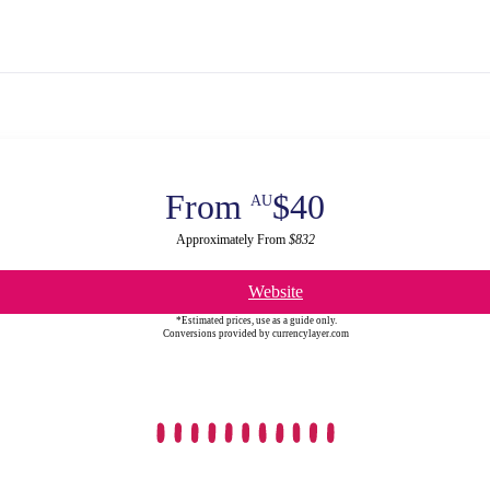
From
$40
AU
Approximately From
$832
Website
*Estimated prices, use as a guide only.
Conversions provided by currencylayer.com