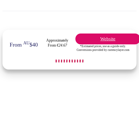
Website
Approximately
AU
From
$40
From
€24.67
*Estimated prices, use as a guide only.
Conversions provided by currencylayer.com