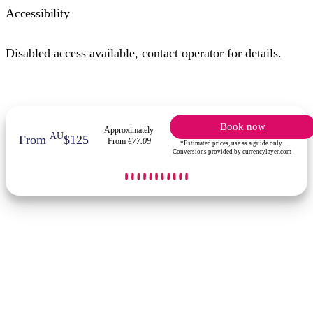
Accessibility
Disabled access available, contact operator for details.
Book now
Approximately
AU
From
$125
From
€77.09
*Estimated prices, use as a guide only.
Conversions provided by currencylayer.com