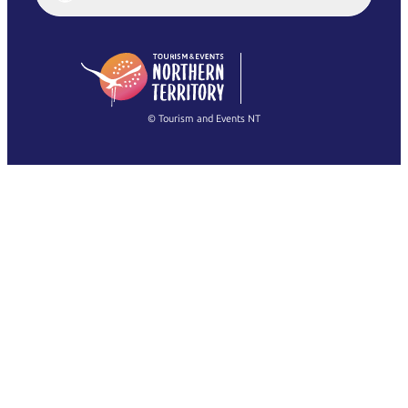
English (US)
日本語
English
简体中文
(Singapore)
繁體中文
Français
© Tourism and Events NT
Mostra tutte le foto