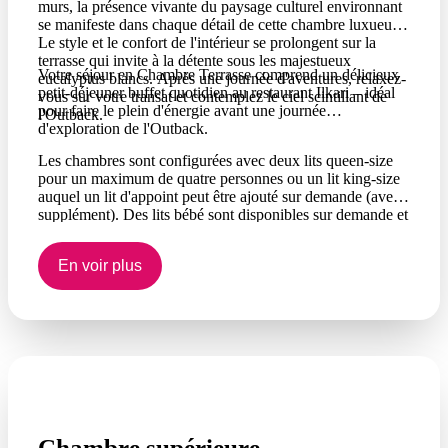
murs, la présence vivante du paysage culturel environnant
se manifeste dans chaque détail de cette chambre luxueuse.
Le style et le confort de l'intérieur se prolongent sur la
terrasse qui invite à la détente sous les majestueux
Votre séjour en Chambre Terrasse comprend un délicieux
eucalyptus blancs. Après une journée d'aventures, relaxez-
petit-déjeuner buffet quotidien au restaurant Ilkari – idéal
vous sur votre transat et contemplez le ciel scintillant de
pour faire le plein d'énergie avant une journée
l'Outback.
d'exploration de l'Outback.
Les chambres sont configurées avec deux lits queen-size
pour un maximum de quatre personnes ou un lit king-size
auquel un lit d'appoint peut être ajouté sur demande (avec
supplément). Des lits bébé sont disponibles sur demande et
sous réserve de disponibilité.
En voir plus
Chambre supérieure