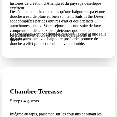
histoires de création d'Anangu et du paysage désertique
extérieur.
Des équipements luxueux tels qu'une baignoire spa et une
douche à eau de pluie et, bien sûr, le lit Sails in the Desert,
sont complétés par des œuvres d'art et des artefacts
autochtones locaux. Votre séjour dans une suite de luxe
comprend un délicieux petit-déjeuner quotidien au
Les chambres sont configurées avec un lit king et une salle
restaurant Ilkari et un service de préparation de lit
de bain attenante avec baignoire profonde, pomme de
quotidien.
douche à effet pluie et meuble-lavabo double.
Chambre Terrasse
Sleeps 4 guests
Intégrée au tapis, parsemée sur les coussins et ornant les