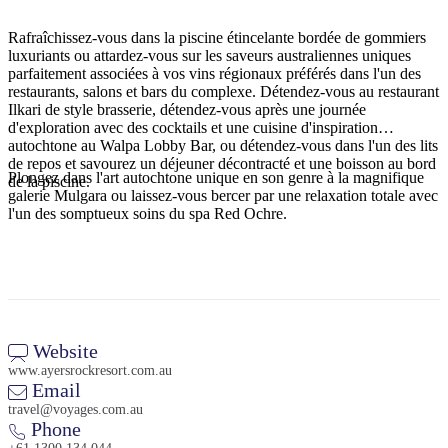
Rafraîchissez-vous dans la piscine étincelante bordée de gommiers
luxuriants ou attardez-vous sur les saveurs australiennes uniques
parfaitement associées à vos vins régionaux préférés dans l'un des
Rechercher:
restaurants, salons et bars du complexe. Détendez-vous au restaurant
Ilkari de style brasserie, détendez-vous après une journée
d'exploration avec des cocktails et une cuisine d'inspiration
autochtone au Walpa Lobby Bar, ou détendez-vous dans l'un des lits
de repos et savourez un déjeuner décontracté et une boisson au bord
Sign
Plongez dans l'art autochtone unique en son genre à la magnifique
de la piscine.
up
galerie Mulgara ou laissez-vous bercer par une relaxation totale avec
l'un des somptueux soins du spa Red Ochre.
Website
www.ayersrockresort.com.au
Email
travel@voyages.com.au
Phone