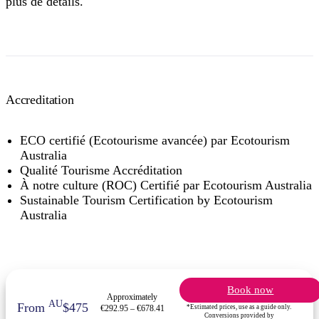
plus de détails.
Accreditation
ECO certifié (Ecotourisme avancée) par Ecotourism
Australia
Qualité Tourisme Accréditation
À notre culture (ROC) Certifié par Ecotourism Australia
Sustainable Tourism Certification by Ecotourism
Australia
Book now
Approximately
AU
From
$475
*Estimated prices, use as a guide only.
€292.95 – €678.41
Conversions provided by