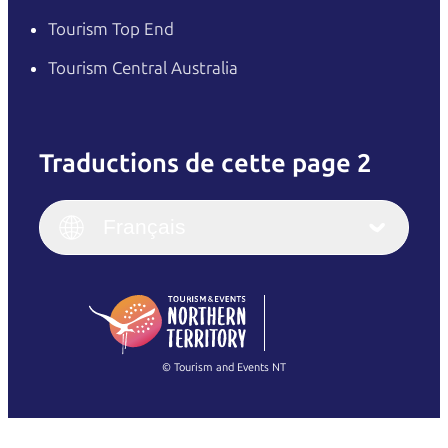
Tourism Top End
Tourism Central Australia
Traductions de cette page 2
English
Italiano
English (UK)
Français
Deutsch
English (US)
日本語
English
简体中文
(Singapore)
繁體中文
Français
© Tourism and Events NT
Voir toutes les photos