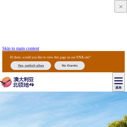
Skip to main content
Hi there, would you like to view this page on our
USA
site?
Yes, switch sites
No thanks
菜单
原
住
导
民
游
卡
文
爱
美
陪
卡
李
自
达
化
丽
食
同
节
租
杜
户
治
然
瓦
卡
尔
体
住
斯
攻
旅
主
庆
车
国
外
菲
和
塔
鲁
茨
文
验
宿
泉
略
程
乌
与
和
家
和
特
野
卡
历
尼
卡
奥
鲁
活
交
公
探
国
生
国
史
导
特
鲁
里
鲁
动
通
园
险
家
动
家
和
东
马
露
米
/
查
公
植
公
遗
提
阿
高