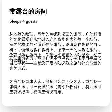
带露台的房间
Sleeps 4 guests
从地毯的纹理、靠垫的点缀到墙面的泼墨，户外鲜活
的文化景观真实地融入这间豪华客房的每一个细节。
室内的格调与舒适延伸至露台，邀请您在高耸的白桉
树下，慵懒地躺在躺椅上。结束一天的探险之旅后，
您可以躺在躺椅上，仰望波光粼粼的内陆星空，彻底
入住露台客房，即可在伊尔卡里餐厅享用每日丰盛的
放松身心。
自助早餐——这是您开启内陆探险之旅前补充能量的
完美方式。
客房配备两张大床，最多可容纳四位客人；或配备一
张特大床，可应要求加床（需额外收费）。婴儿床可
应要求提供，视供应情况而定。