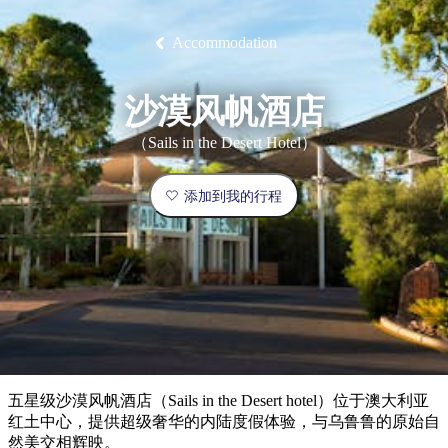
塔
营
鲁
航
魔
/
园
物
园
产
维
纳
端
兰
和
克
鬼
最
体
西
群
钓
姆
旅
卡
豪
国
旅
大
麦
岛
鱼
地
游
Accommodation
温
华
家
行
受
验
理
马
克
泉
野
公
灵
景
石
古
唐
欢
池
营
园
感
保
克
纳
点
护
瀑
国
规
迎
沙漠风帆酒店
区
布
家
公
划
目
旅
园
（Sails in the Desert Hotel）
和
的
行
预
地
者
添加到我的行程
订
活
类
动
型
内
实
陆
用
和
精
信
户
规
选
息
外
划
榜
您
单
五星级沙漠风帆酒店（Sails in the Desert hotel）位于澳大利亚
的
红土中心，提供超级奢华的内陆度假体验，与乌鲁鲁的原始自
然美交相辉映。