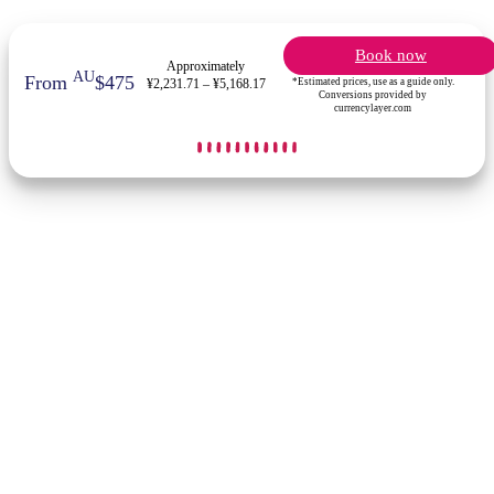
Book now
Approximately
AU
From
$475
*Estimated prices, use as a guide only.
¥2,231.71 – ¥5,168.17
Conversions provided by
currencylayer.com