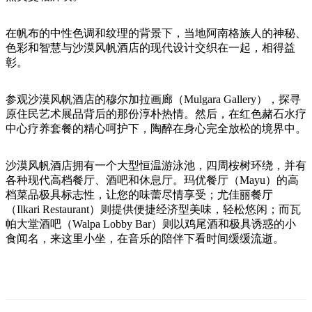
旅
规
按
行
划
地
在帆布的中性色调和纹理的背景下，当地阿南格族人的神秘、
工
区
色彩和智慧与沙漠风帆酒店的现代设计交织在一起，相得益
具
探
彰。
索
参观沙漠风帆酒店的穆尔加拉画廊（Mulgara Gallery），探寻
原住民艺术展品背后的那份淳朴热情。然后，在红色赭石水疗
搜
中心疗养套餐的精心呵护下，陶醉在身心完全放松的境界中。
索:
沙漠风帆酒店拥有一个大型恒温游泳池，四周桉树环绕，并有
各种现代高档餐厅、酒吧和休息厅。玛优餐厅（Mayu）的高
档菜品极具标志性，让您的味蕾尽情享受；尤佳丽餐厅
Sign
（Ilkari Restaurant）则提供便捷经济型美味，轻松悠闲；而瓦
up
帕大堂酒吧（Walpa Lobby Bar）则以鸡尾酒和极具诱惑的小
食闻名，来这里小坐，在音乐的陪伴下看时间缓缓流逝。