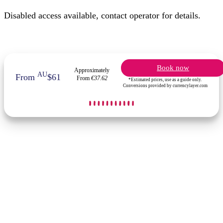
Disabled access available, contact operator for details.
Book now
Approximately
AU
From
$61
From
€37.62
*Estimated prices, use as a guide only.
Conversions provided by currencylayer.com