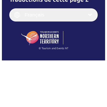
English
Italiano
English (UK)
Français
Deutsch
English (US)
日本語
English
简体中文
(Singapore)
繁體中文
Français
© Tourism and Events NT
Voir toutes les photos