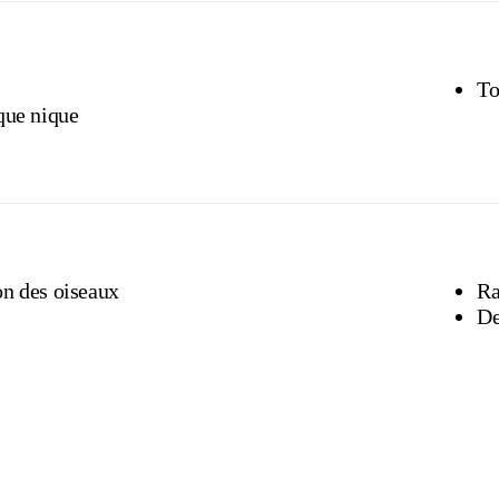
To
que nique
on des oiseaux
Ra
De