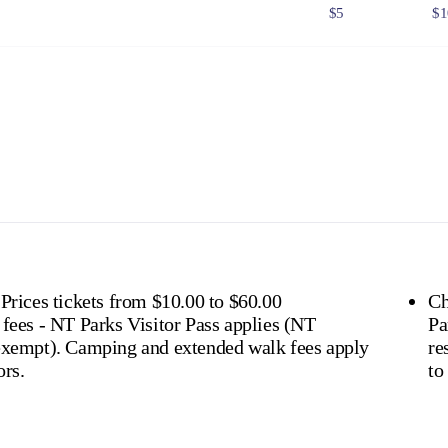
$5
$1
$25
$5
$8
$1
 Government issued Seniors Card, Pensioner Concession Card or
don't need a visitor pass but may be asked to show proof o
s online
or find out more about
passes & permits in th
 Prices tickets from $10.00 to $60.00
Ch
 fees - NT Parks Visitor Pass applies (NT
Pa
 extended walk fees apply
residen
ors.
to 