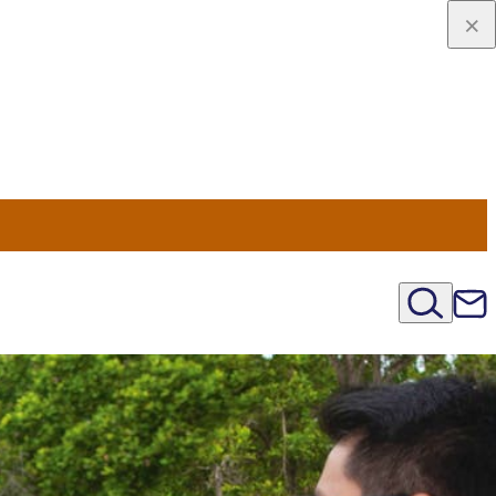
u Nord
régions