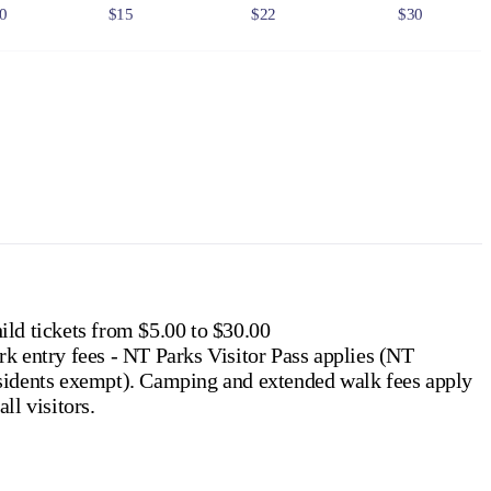
0
$15
$22
$30
0
$75
$110
$150
6
$24
$36
$48
f residency, such as a valid NT driver licence.
e NT
.
ild tickets from $5.00 to $30.00
rk entry fees - NT Parks Visitor Pass applies (NT
ts exempt). Camping and extended walk fees apply
all visitors.