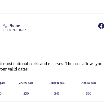
Phone
+61 8 8976 0282
it most national parks and reserves. The pass allows you
our valid dates.
 pass
2-week pass
1-month pass
Annual pass
0
$30
$45
$60