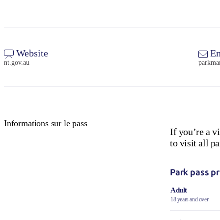
Website
Em
nt.gov.au
parkma
Informations sur le pass
If you’re a v
to visit all
Park pass pr
Adult
18 years and over