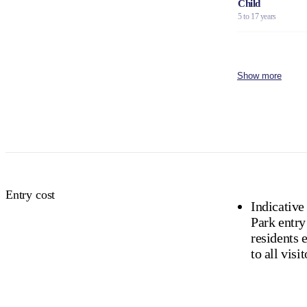
Child
5 to 17 years
Family
2 adults and 4 children
Show more
Concession
Holders of Australian
DVA Card.
NT residents 
Buy your pas
Entry cost
Indicative
Park entry
residents exempt). Camping and
to all visit