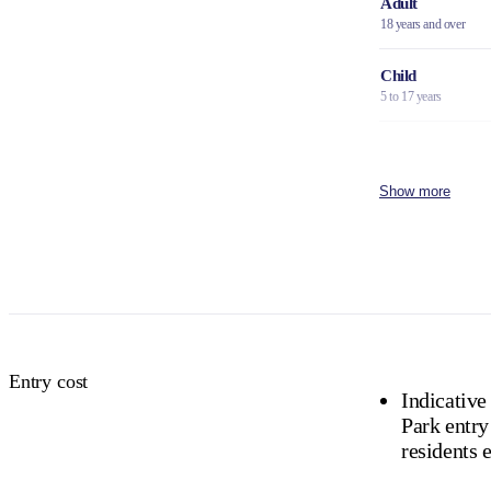
Adult
18 years and over
Child
5 to 17 years
Family
2 adults and 4 children
Show more
Concession
Holders of Australian
DVA Card.
NT residents 
Buy your pas
Entry cost
Indicative
Park entry