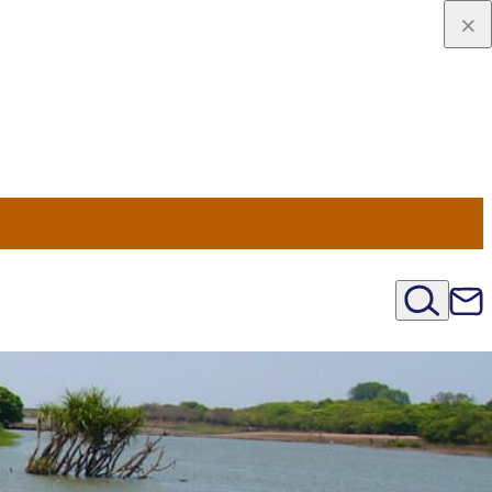
u Nord
régions