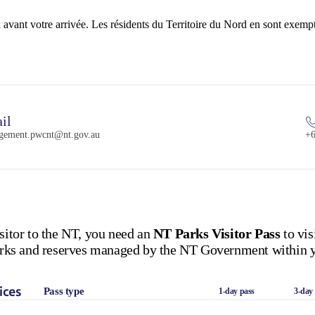
d avant votre arrivée. Les résidents du Territoire du Nord en sont exemp
il
gement.pwcnt@nt.gov.au
+6
isitor to the NT, you need an
NT Parks Visitor Pass
to vis
 parks and reserves managed by the NT Government within y
ices
Pass type
1-day pass
3-day