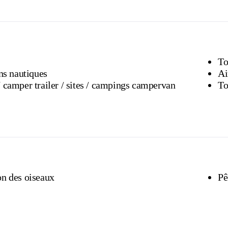
To
ons nautiques
Ai
Caravane / camper trailer / sites / campings campervan
To
on des oiseaux
Pê