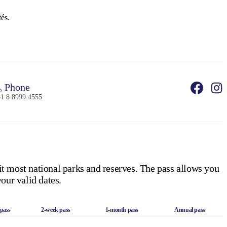
tés.
Phone
1 8 8999 4555
it most national parks and reserves. The pass allows you
our valid dates.
 pass
2-week pass
1-month pass
Annual pass