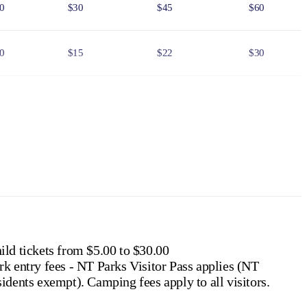
0
$30
$45
$60
0
$15
$22
$30
0
$75
$110
$150
6
$24
$36
$48
f residency, such as a valid NT driver licence.
e NT
.
ild tickets from $5.00 to $30.00
rk entry fees - NT Parks Visitor Pass applies (NT
residents exempt). Camping fees apply to all visitors.