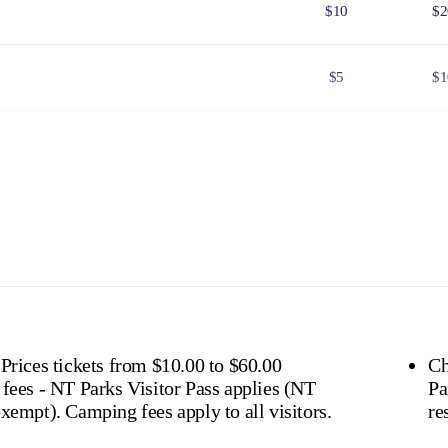
$10
$2
$5
$1
$25
$5
$8
$1
 Government issued Seniors Card, Pensioner Concession Card or
don't need a visitor pass but may be asked to show proof o
s online
or find out more about
passes & permits in th
 Prices tickets from $10.00 to $60.00
Ch
 fees - NT Parks Visitor Pass applies (NT
Pa
residents exempt). Camping fees apply to all visitors.