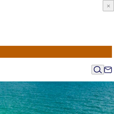
u Nord
régions