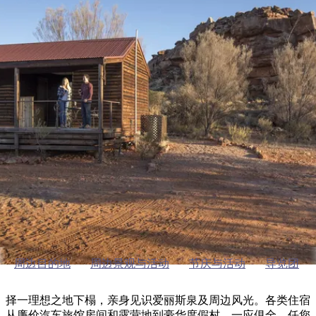
塔
营
鲁
航
魔
/
园
物
园
产
维
纳
端
兰
和
克
鬼
最
体
西
群
钓
姆
旅
卡
豪
国
旅
大
麦
岛
鱼
地
游
温
华
家
行
受
验
理
马
克
泉
野
公
灵
景
石
古
唐
欢
池
营
园
感
保
克
纳
爱丽斯泉及周边
点
护
瀑
国
规
迎
区
布
家
公
划
目
旅
园
住宿
和
的
行
预
地
者
订
活
类
动
型
内
实
陆
用
和
精
信
户
规
选
息
外
划
榜
周边目的地
周边景观与活动
节庆与活动
导览团
您
单
的
择一理想之地下榻，亲身见识爱丽斯泉及周边风光。各类住宿
从廉价汽车旅馆房间和露营地到豪华度假村，一应俱全，任您