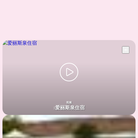
or the MacDonnell Ranges, which stretch out east and west of the
town.
Meet other travellers and join tours from the door at backpacker
accommodation located in quirky heritage buildings and
conveniently in the town centre.
视频
:
爱丽斯泉住宿