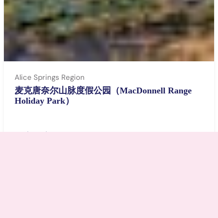
Alice Springs Region
麦克唐奈尔山脉度假公园（MacDonnell Range
Holiday Park）
AU
$39 – $350