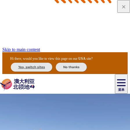
Skip to main content
Hi there, would you like to view this page on our
USA
site?
Yes, switch sites
No thanks
菜单
原
住
导
民
游
卡
文
爱
美
陪
卡
李
自
达
化
丽
食
同
节
租
杜
户
治
然
瓦
卡
尔
体
住
斯
攻
旅
主
庆
车
国
外
菲
和
塔
鲁
茨
文
验
宿
泉
略
程
乌
与
和
家
和
特
野
卡
历
尼
卡
奥
鲁
活
交
公
探
国
生
国
史
导
特
鲁
里
鲁
动
通
园
险
家
动
家
和
东
马
露
米
/
查
公
植
公
遗
提
阿
高