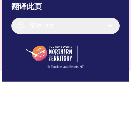
翻译此页
English
Italiano
English (UK)
简体中文
Deutsch
English (US)
日本語
English
简体中文
(Singapore)
繁體中文
Français
© Tourism and Events NT