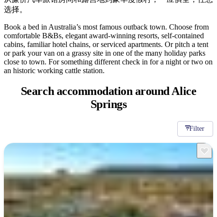
旅
规
按
选择。
行
划
地
工
区
Book a bed in Australia’s most famous outback town. Choose from
comfortable B&Bs, elegant award-winning resorts, self-contained
具
探
cabins, familiar hotel chains, or serviced apartments. Or pitch a tent
索
or park your van on a grassy site in one of the many holiday parks
close to town. For something different check in for a night or two on
an historic working cattle station.
搜
Search accommodation
around Alice
索:
Springs
Filter
Sign
up