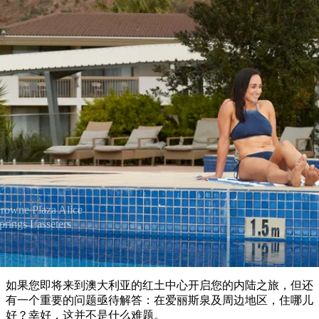
塔
营
鲁
航
魔
/
园
物
园
产
维
纳
端
兰
和
克
鬼
最
体
西
群
钓
姆
旅
卡
豪
国
旅
大
麦
岛
鱼
地
游
温
华
家
行
受
验
理
马
克
泉
野
公
灵
景
石
古
唐
欢
池
营
园
感
保
克
纳
文章
点
护
瀑
国
规
迎
区
布
家
公
划
目
旅
园
​爱丽斯泉及周边地区住宿指南
和
的
行
预
地
者
订
活
类
动
型
内
实
陆
rowne Plaza Alice
用
和
prings Lasseters
精
信
户
规
选
息
外
划
榜
您
单
如果您即将来到澳大利亚的红土中心开启您的内陆之旅，但还
的
有一个重要的问题亟待解答：在爱丽斯泉及周边地区，住哪儿
好？幸好，这并不是什么难题。