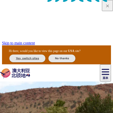
Skip to main content
Hi there, would you like to view this page on our
USA
site?
Yes, switch sites
No thanks
菜单
原
住
导
民
游
卡
文
爱
美
陪
卡
李
自
达
化
丽
食
同
节
租
杜
户
治
然
瓦
卡
尔
体
住
斯
攻
旅
主
庆
车
国
外
菲
和
塔
鲁
茨
文
验
宿
泉
略
程
乌
与
和
家
和
特
野
卡
历
尼
卡
奥
鲁
活
交
公
探
国
生
国
史
导
特
鲁
里
鲁
动
通
园
险
家
动
家
和
东
马
露
米
/
查
公
植
公
遗
提
阿
高