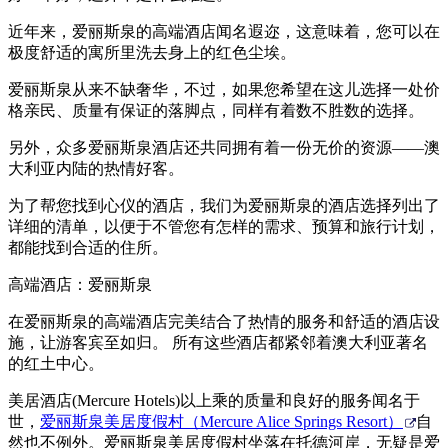
旅
规
按
行
划
地
近年来，爱丽斯泉的高端酒店闻名遐迩，这意味着，您可以在
工
极度舒适的寓所里洗去身上的红色尘埃。
区
具
探
爱丽斯泉从来不缺奢华，不过，如果您希望在这儿选择一处价
索
格亲民、质量有保证的落脚点，同样有着数不胜数的选择。
另外，众多爱丽斯泉酒店还共同拥有着一份无价的资源——澳
大利亚内陆的热情好客。
搜
索:
为了帮您找到心仪的酒店，我们为爱丽斯泉的酒店选择列出了
详细的清单，以便于不管您有怎样的需求、预算和旅行计划，
都能找到合适的住所。
高端酒店：爱丽斯泉
Sign
up
在爱丽斯泉的高端酒店完美结合了热情的服务和舒适的酒店设
施，让游客宾至如归。 所有这些酒店都紧邻着澳大利亚著名
的红土中心。
美居酒店(Mercure Hotels)以上乘的质量和良好的服务闻名于
世，
爱丽斯泉美居度假村（Mercure Alice Springs Resort）
自
然也不例外。爱丽斯泉美居度假村坐落在托德河岸，无疑是爱