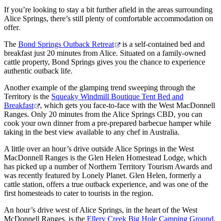
If you’re looking to stay a bit further afield in the areas surrounding
Alice Springs, there’s still plenty of comfortable accommodation on
offer.
The
Bond Springs Outback Retreat
is a self-contained bed and
breakfast just 20 minutes from Alice. Situated on a family-owned
cattle property, Bond Springs gives you the chance to experience
authentic outback life.
Another example of the glamping trend sweeping through the
Territory is the
Squeaky Windmill Boutique Tent Bed and
Breakfast
,
which gets you face-to-face with the West MacDonnell
Ranges. Only 20 minutes from the Alice Springs CBD, you can
cook your own dinner from a pre-prepared barbecue hamper while
taking in the best view available to any chef in Australia.
A little over an hour’s drive outside Alice Springs in the West
MacDonnell Ranges is the Glen Helen Homestead Lodge, which
has picked up a number of Northern Territory Tourism Awards and
was recently featured by Lonely Planet. Glen Helen, formerly a
cattle station, offers a true outback experience, and was one of the
first homesteads to cater to tourists in the region.
An hour’s drive west of Alice Springs, in the heart of the West
McDonnell Ranges, is the
Ellery Creek Big Hole Camping Ground
,