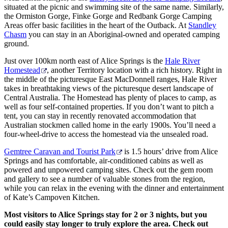
situated at the picnic and swimming site of the same name. Similarly,
the Ormiston Gorge, Finke Gorge and Redbank Gorge Camping
Areas offer basic facilities in the heart of the Outback. At
Standley
Chasm
you can stay in an Aboriginal-owned and operated camping
ground.
Just over 100km north east of Alice Springs is the
Hale River
Homestead
, another Territory location with a rich history. Right in
the middle of the picturesque East MacDonnell ranges, Hale River
takes in breathtaking views of the picturesque desert landscape of
Central Australia. The Homestead has plenty of places to camp, as
well as four self-contained properties. If you don’t want to pitch a
tent, you can stay in recently renovated accommodation that
Australian stockmen called home in the early 1900s. You’ll need a
four-wheel-drive to access the homestead via the unsealed road.
Gemtree Caravan and Tourist Park
is 1.5 hours’ drive from Alice
Springs and has comfortable, air-conditioned cabins as well as
powered and unpowered camping sites. Check out the gem room
and gallery to see a number of valuable stones from the region,
while you can relax in the evening with the dinner and entertainment
of Kate’s Campoven Kitchen.
Most visitors to Alice Springs stay for 2 or 3 nights, but you
could easily stay longer to truly explore the area. Check out