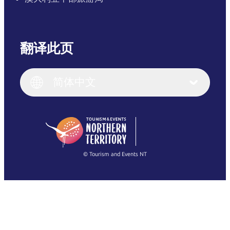
翻译此页
English
Italiano
English (UK)
简体中文
Deutsch
English (US)
日本語
English
简体中文
(Singapore)
繁體中文
Français
© Tourism and Events NT