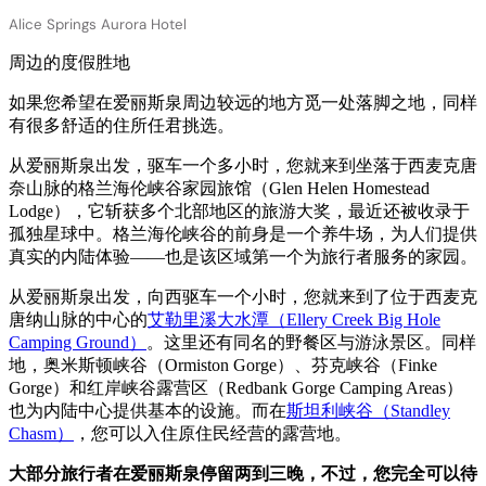
Alice Springs Aurora Hotel
周边的度假胜地
如果您希望在爱丽斯泉周边较远的地方觅一处落脚之地，同样
有很多舒适的住所任君挑选。
从爱丽斯泉出发，驱车一个多小时，您就来到坐落于西麦克唐
奈山脉的格兰海伦峡谷家园旅馆（Glen Helen Homestead
Lodge），它斩获多个北部地区的旅游大奖，最近还被收录于
孤独星球中。格兰海伦峡谷的前身是一个养牛场，为人们提供
真实的内陆体验——也是该区域第一个为旅行者服务的家园。
从爱丽斯泉出发，向西驱车一个小时，您就来到了位于西麦克
唐纳山脉的中心的
艾勒里溪大水潭（Ellery Creek Big Hole
Camping Ground）
。这里还有同名的野餐区与游泳景区。同样
地，奥米斯顿峡谷（Ormiston Gorge）、芬克峡谷（Finke
Gorge）和红岸峡谷露营区（Redbank Gorge Camping Areas）
也为内陆中心提供基本的设施。而在
斯坦利峡谷（Standley
Chasm）
，您可以入住原住民经营的露营地。
大部分旅行者在爱丽斯泉停留两到三晚，不过，您完全可以待