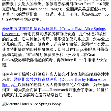
丽斯泉中央迷人的绿洲。依偎着赤桉树河(River Red Gum)和麦
克唐纳山脉(the MacDonnell Ranges)，爱丽斯泉美居度假村代
表着当代的爱丽斯泉——舒适、本土、闲散。从城镇出发，步
行5分钟便可到达这里。
爱丽斯泉莱赛特斯皇冠假日酒店（Crowne Plaza Alice Springs
Lasseters）
自诩拥有高级客房和顶级设施，是个休息和放松
的好去处。它与惊艳的餐厅、娱乐设施仅几步之遥，您会爱上
这儿的山景、温泉、健身房，还有单车租赁。您同样也会爱上
莱赛特斯提供的四种用餐体验，您可以在Tempo餐吧享用葡萄
酒和鸡尾酒，到Tali餐厅体验澳洲和亚洲风情，在Goat and
Bucket感受与啤酒相配的菜肴，再到Juicy Rump牛排馆大快朵
颐。
任何有幸下榻希尔顿酒店的客人都会对该酒店的高端服务津津
乐道。
爱丽斯泉希尔顿逸林酒店（Double Tree by Hilton Alice
Springs）
以同样的热忱为客人提供最佳的入住体验。为舒适而
到来，却为美食而留下——Hanuman餐厅混合了泰国、印度和
娘惹风味,它的菜肴在爱丽斯泉首屈一指。