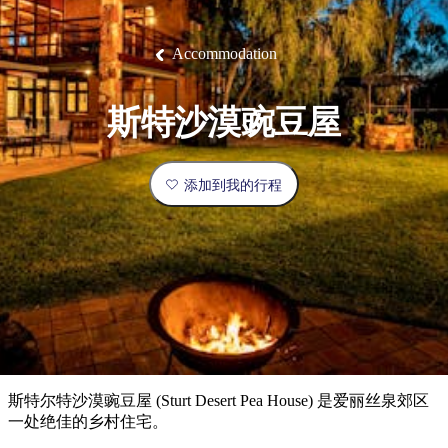
塔
营
鲁
航
魔
/
园
物
园
产
维
纳
端
兰
和
克
鬼
最
体
西
群
钓
姆
旅
卡
豪
国
旅
大
麦
岛
鱼
地
游
温
华
家
行
受
验
理
马
克
Accommodation
泉
野
公
灵
景
石
古
唐
欢
池
营
园
感
保
克
纳
点
护
瀑
国
规
迎
区
布
家
斯特沙漠豌豆屋
公
划
目
旅
园
和
的
行
预
地
者
添加到我的行程
订
活
类
动
型
内
实
陆
用
和
精
信
户
规
选
息
外
划
榜
您
单
斯特尔特沙漠豌豆屋 (Sturt Desert Pea House) 是爱丽丝泉郊区
的
一处绝佳的乡村住宅。