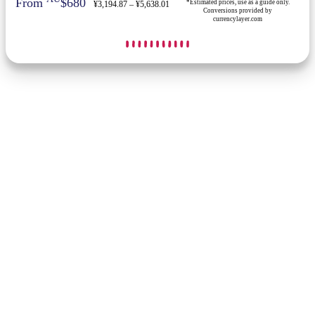
From
$680
*Estimated prices, use as a guide only.
¥3,194.87 – ¥5,638.01
Conversions provided by
currencylayer.com