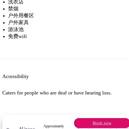
洗衣店
禁烟
户外用餐区
户外家具
游泳池
免费wifi
Accessibility
Caters for people who are deaf or have hearing loss.
Book now
Approximately
AU