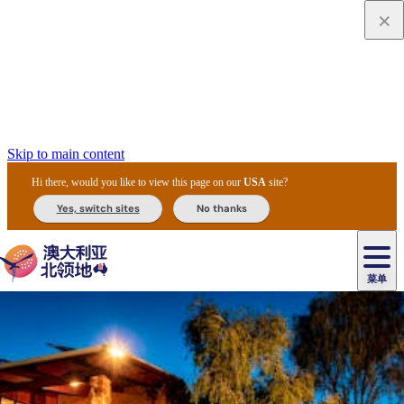
Skip to main content
Hi there, would you like to view this page on our
USA
site?
Yes, switch sites
No thanks
菜单
原
住
导
民
游
卡
文
爱
美
陪
卡
李
自
达
化
丽
食
同
节
租
杜
户
治
然
瓦
卡
尔
体
住
斯
攻
旅
主
庆
车
国
外
菲
和
塔
鲁
茨
文
验
宿
泉
略
程
乌
与
和
家
和
特
野
卡
历
尼
卡
奥
鲁
活
交
公
探
国
生
国
史
导
特
鲁
里
鲁
动
通
园
险
家
动
家
和
东
马
露
米
/
查
公
植
公
遗
提
阿
高