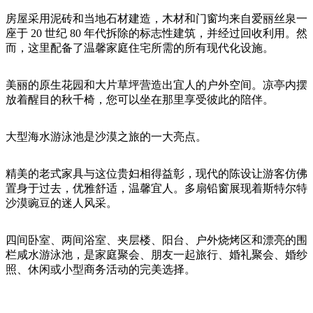
旅
规
按
行
划
房屋采用泥砖和当地石材建造，木材和门窗均来自爱丽丝泉一
地
座于 20 世纪 80 年代拆除的标志性建筑，并经过回收利用。然
工
区
而，这里配备了温馨家庭住宅所需的所有现代化设施。
具
探
索
美丽的原生花园和大片草坪营造出宜人的户外空间。凉亭内摆
放着醒目的秋千椅，您可以坐在那里享受彼此的陪伴。
搜
大型海水游泳池是沙漠之旅的一大亮点。
索:
精美的老式家具与这位贵妇相得益彰，现代的陈设让游客仿佛
置身于过去，优雅舒适，温馨宜人。多扇铅窗展现着斯特尔特
Sign
沙漠豌豆的迷人风采。
up
四间卧室、两间浴室、夹层楼、阳台、户外烧烤区和漂亮的围
栏咸水游泳池，是家庭聚会、朋友一起旅行、婚礼聚会、婚纱
照、休闲或小型商务活动的完美选择。