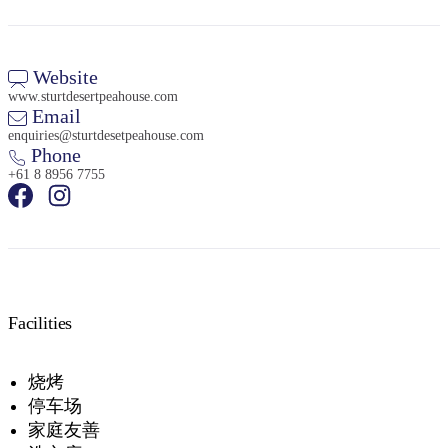
Website
www.sturtdesertpeahouse.com
Email
enquiries@sturtdesetpeahouse.com
Phone
+61 8 8956 7755
Facilities
烧烤
停车场
家庭友善